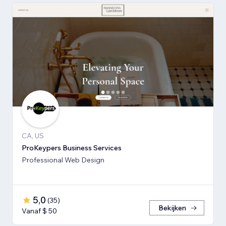
CA, US
ProKeypers Business Services
Professional Web Design
5,0
(
35
)
Bekijken
Vanaf $ 50