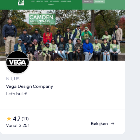
NJ, US
Vega Design Company
Let's build!
4,7
(
11
)
Bekijken
Vanaf $ 251