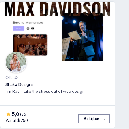
OK, US
Shaka Designs
I'm Rae! I take the stress out of web design.
5,0
(
36
)
Bekijken
Vanaf $ 250