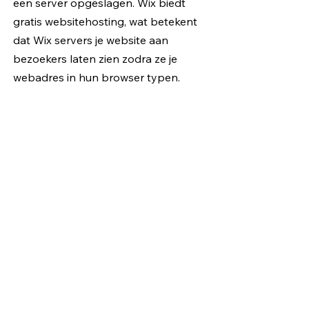
een server opgeslagen. Wix biedt
gratis websitehosting, wat betekent
dat Wix servers je website aan
bezoekers laten zien zodra ze je
webadres in hun browser typen.
02.
Wat voor webhosting heb ik
nodig?
Het type webhosting dat je nodig
hebt is afhankelijk van je huidige
website en hoeveel sitebezoekers je
verwacht. Met Wix word je site gratis
gehost, je hoeft alleen maar op
Publiceren te klikken. Je kunt
natuurlijk altijd upgraden naar een