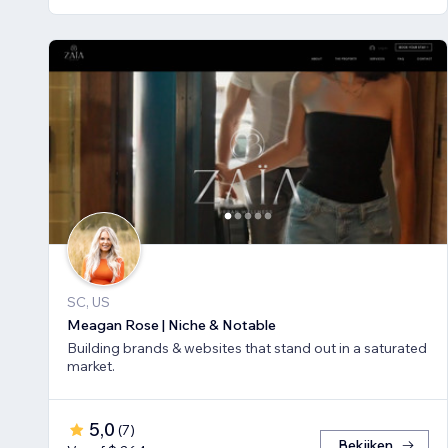
SC, US
Meagan Rose | Niche & Notable
Building brands & websites that stand out in a saturated
market.
5,0
(
7
)
Bekijken