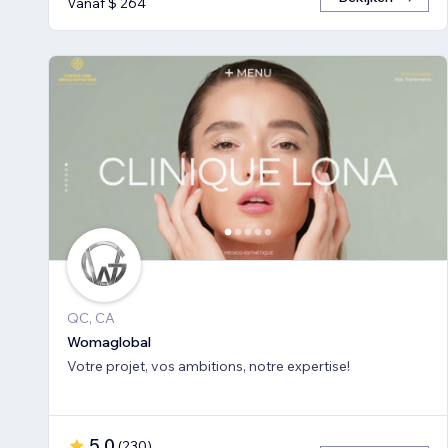
Vanaf $ 264
QC, CA
Womaglobal
Votre projet, vos ambitions, notre expertise!
5,0
(
230
)