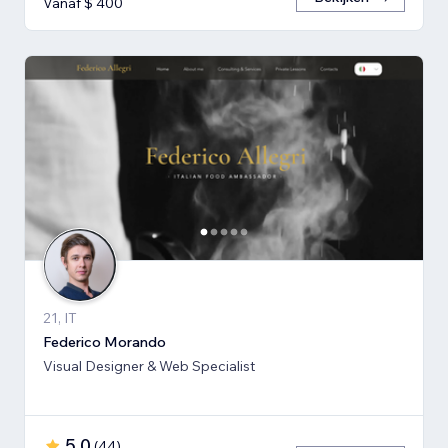
Vanaf $ 400
21, IT
Federico Morando
Visual Designer & Web Specialist
5,0
(
44
)