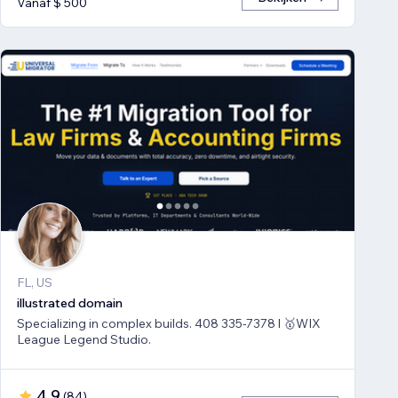
Vanaf $ 500
FL, US
illustrated domain
Specializing in complex builds. 408 335-7378 l 🥇WIX
League Legend Studio.
4,9
(
84
)