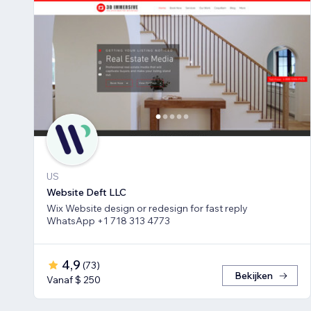
US
Website Deft LLC
Wix Website design or redesign for fast reply
WhatsApp +1 718 313 4773
4,9
(
73
)
Bekijken
Vanaf $ 250