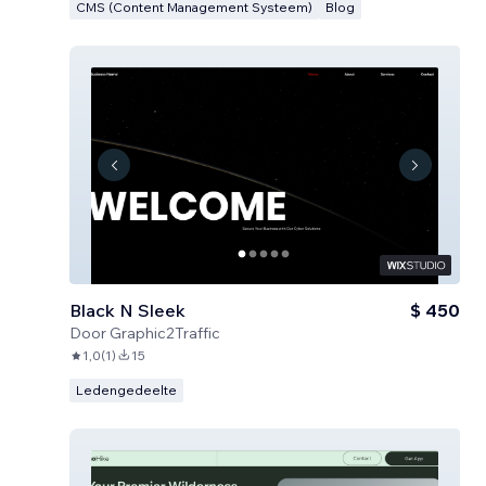
CMS (Content Management Systeem)
Blog
Black N Sleek
$ 450
Door
Graphic2Traffic
1,0
(
1
)
15
Ledengedeelte