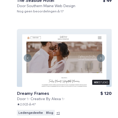
The Seaside Hotel
$ 49
Door
Southern Maine Web Design
Nog geen beoordelingen
17
Dreamy Frames
$ 120
Door
✨ Creative By Alexa ✨
2,0
(
2
)
47
Ledengedeelte
Blog
+
1