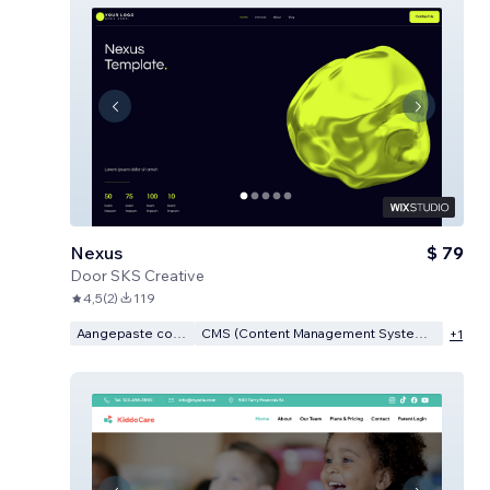
Nexus
$ 79
Door
SKS Creative
4,5
(
2
)
119
Aangepaste code
CMS (Content Management Systeem)
+
1