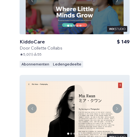
KiddoCare
$ 149
Door
Collette Collabs
5,0
(
1
)
55
Abonnementen
Ledengedeelte