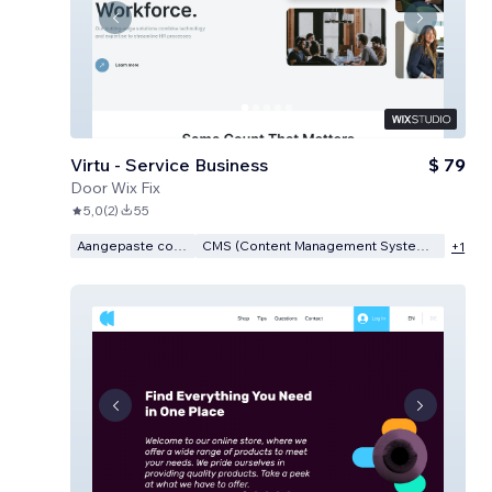
Virtu - Service Business
$ 79
Door
Wix Fix
5,0
(
2
)
55
Aangepaste code
CMS (Content Management Systeem)
+
1