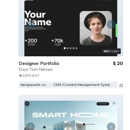
Designer Portfolio
$ 20
Door
Tom Němec
2,0
(
1
)
67
Aangepaste code
CMS (Content Management Systeem)
+
1