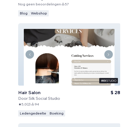
Nog geen beoordelingen
57
Blog
Webshop
Hair Salon
$ 28
Door
Silk Social Studio
5,0
(
2
)
94
Ledengedeelte
Boeking