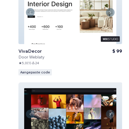
VivaDecor
$ 99
Door
Weblaty
5,0
(
1
)
24
Aangepaste code