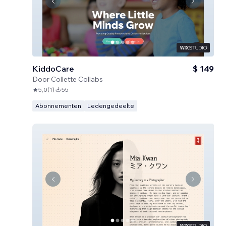
KiddoCare
$ 149
Door
Collette Collabs
5,0
(
1
)
55
Abonnementen
Ledengedeelte