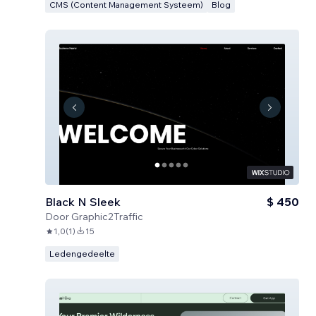
CMS (Content Management Systeem)
Blog
Black N Sleek
$ 450
Door
Graphic2Traffic
1,0
(
1
)
15
Ledengedeelte