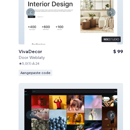
VivaDecor
$ 99
Door
Weblaty
5,0
(
1
)
24
Aangepaste code