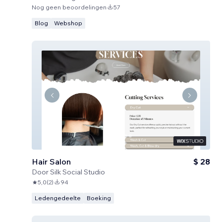
Nog geen beoordelingen
57
Blog
Webshop
Hair Salon
$ 28
Door
Silk Social Studio
5,0
(
2
)
94
Ledengedeelte
Boeking