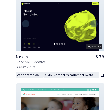
Nexus
$ 79
Door
SKS Creative
4,5
(
2
)
119
Aangepaste code
CMS (Content Management Systeem)
+
1