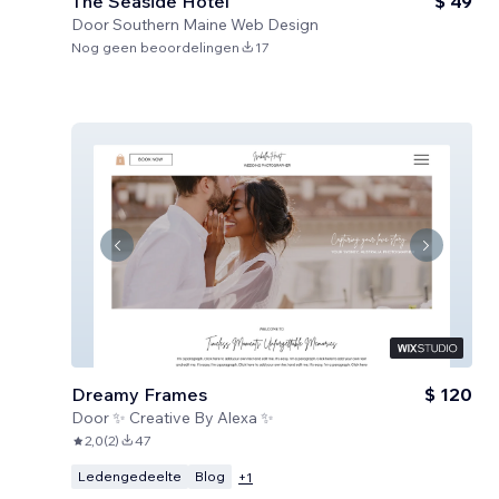
The Seaside Hotel
$ 49
Door
Southern Maine Web Design
Nog geen beoordelingen
17
Dreamy Frames
$ 120
Door
✨ Creative By Alexa ✨
2,0
(
2
)
47
Ledengedeelte
Blog
+
1