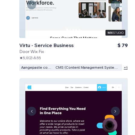
Virtu - Service Business
$ 79
Door
Wix Fix
5,0
(
2
)
55
Aangepaste code
CMS (Content Management Systeem)
+
1