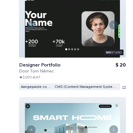
Designer Portfolio
$ 20
Door
Tom Němec
2,0
(
1
)
67
Aangepaste code
CMS (Content Management Systeem)
+
1