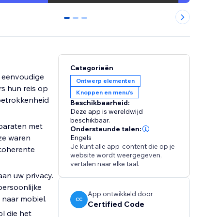
0
1
2
Categorieën
e eenvoudige
Ontwerp elementen
s hun reis op
Knoppen en menu's
 betrokkenheid
Beschikbaarheid:
Deze app is wereldwijd
beschikbaar.
pparaten met
Ondersteunde talen:
ze waren
Engels
Je kunt alle app-content die op je
 coherente
website wordt weergegeven,
vertalen naar elke taal.
aan uw privacy.
ersoonlijke
App ontwikkeld door
 naar mobiel.
CC
Certified Code
l die het