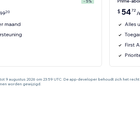
Prime-ab
- 5%
54
72
$
20
19
/
er maand
Alles 
ersteuning
Toegan
First A
Priori
g tot 9 augustus 2026 om 23:59 UTC. De app-developer behoudt zich het rec
nen worden gewijzigd.