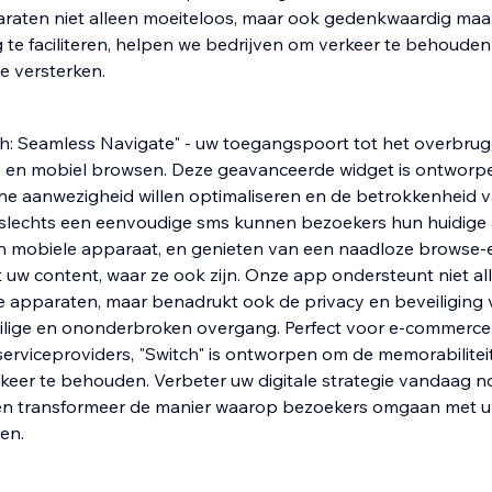
araten niet alleen moeiteloos, maar ook gedenkwaardig maa
te faciliteren, helpen we bedrijven om verkeer te behouden
e versterken.
ch: Seamless Navigate" - uw toegangspoort tot het overbru
- en mobiel browsen. Deze geavanceerde widget is ontworp
ine aanwezigheid willen optimaliseren en de betrokkenheid 
 slechts een eenvoudige sms kunnen bezoekers hun huidige ac
 mobiele apparaat, en genieten van een naadloze browse-e
uw content, waar ze ook zijn. Onze app ondersteunt niet al
 apparaten, maar benadrukt ook de privacy en beveiliging 
eilige en ononderbroken overgang. Perfect voor e-commerce
erviceproviders, "Switch" is ontworpen om de memorabiliteit
keer te behouden. Verbeter uw digitale strategie vandaag n
en transformeer de manier waarop bezoekers omgaan met u
en.