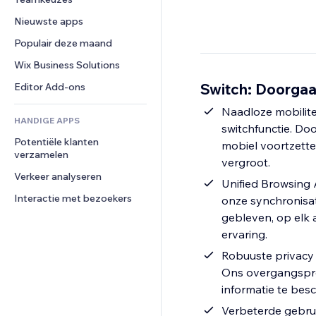
Video
Conversie
Pagina templates
Opslagoplossingen
Enquêtes
Nieuwste apps
PDF
Afbeeldingseffecten
Dropshipping
Chat
Bestanden delen
Populair deze maand
Knoppen en menu's
Prijzen en abonnementen
Opmerkingen
Nieuws
Banners en badges
Crowdfunding
Wix Business Solutions
Telefoonnummer
Contentdiensten
Rekenmachines
Eten en drinken
Community
Switch: Doorgaa
Editor Add-ons
Teksteffecten
Zoeken
Beoordelingen en testimonials
Naadloze mobilit
HANDIGE APPS
Weer
CRM
switchfunctie. Do
Potentiële klanten 
Grafieken en tabellen
mobiel voortzette
verzamelen
vergroot.
Verkeer analyseren
Unified Browsing
Interactie met bezoekers
onze synchronisa
gebleven, op elk
ervaring.
Robuuste privacy 
Ons overgangspro
informatie te bes
Verbeterde gebrui