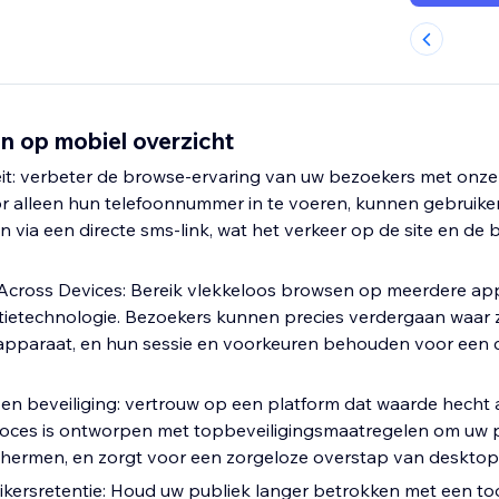
n op mobiel overzicht
eit: verbeter de browse-ervaring van uw bezoekers met onz
or alleen hun telefoonnummer in te voeren, kunnen gebruiker
n via een directe sms-link, wat het verkeer op de site en de
 Across Devices: Bereik vlekkeloos browsen op meerdere a
tietechnologie. Bezoekers kunnen precies verdergaan waar 
 apparaat, en hun sessie en voorkeuren behouden voor een
en beveiliging: vertrouw op een platform dat waarde hecht 
ces is ontworpen met topbeveiligingsmaatregelen om uw p
chermen, en zorgt voor een zorgeloze overstap van desktop
kersretentie: Houd uw publiek langer betrokken met een too