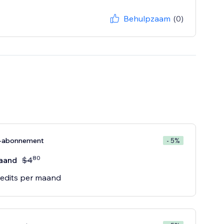
Behulpzaam
(0)
e-abonnement
- 5%
80
aand
$
4
redits per maand