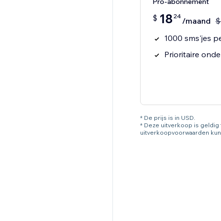
Pro-abonnement
18
24
$
/maand
$
1000 sms'jes p
Prioritaire ond
* De prijs is in USD.
* Deze uitverkoop is geldi
uitverkoopvoorwaarden kun