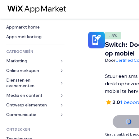
Appmarkt home
- 5%
Apps met korting
Switch: D
CATEGORIEËN
op mobiel
Door
Certified C
Marketing
Online verkopen
Advertenties
Stuur een sms
Mobiel
Diensten en 
Apps voor webshops
desktopbezoe
evenementen
Analytics
Verzending en levering
mobiel te herv
Media en content
Hotels
Social media
Verkoopknoppen
2.0
1 beoor
Evenementen
Ontwerp elementen
Galerij
SEO
Online cursussen
Restaurants
Muziek
Betrokkenheid
Kaarten en navigatie
Communicatie 
Print on demand
Vastgoed
Podcasts
Websitevermeldingen
Privacy en beveiliging
Boekhouding
Formulieren
ONTDEKKEN
Boekingen
Fotografie
E-mail
Ontime
Coupons en loyaliteit
Blog
Gratis pakket besc
Teamkeuzes