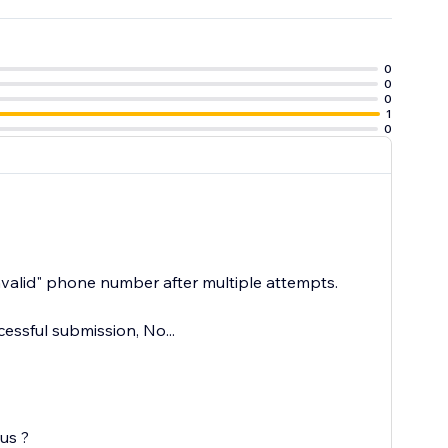
0
0
0
1
0
nvalid" phone number after multiple attempts.
cessful submission, No...
us ?