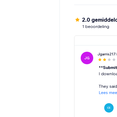
2.0 gemiddel
1 beoordeling
Jgarris217
JG
**Submit
I downloa
They said
Lees mee
CE