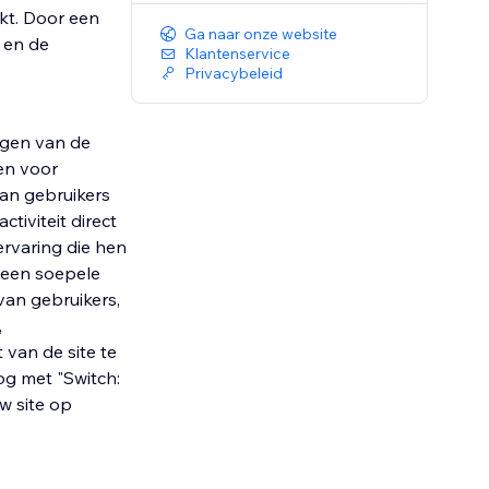
kt. Door een
Ga naar onze website
 en de
Klantenservice
Privacybeleid
ggen van de
en voor
van gebruikers
tiviteit direct
rvaring die hen
leen soepele
van gebruikers,
,
 van de site te
og met "Switch:
w site op