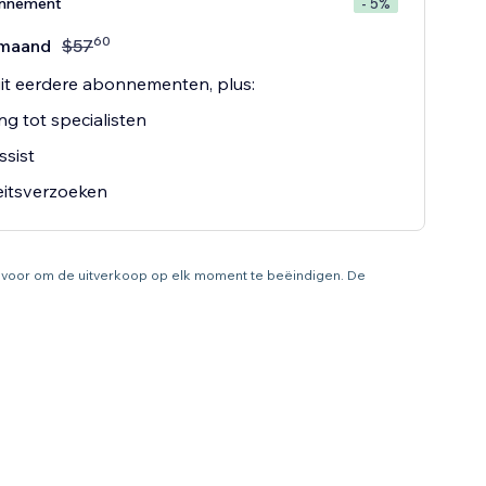
onnement
- 5%
60
maand
$
57
uit eerdere abonnementen, plus:
g tot specialisten
ssist
teitsverzoeken
ht voor om de uitverkoop op elk moment te beëindigen. De