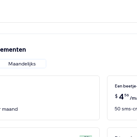
nementen
Maandelijks
Een beetj
4
56
$
/m
50 sms-c
r maand