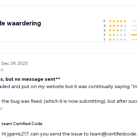
5
de waardering
4
3
2
1
/ Dec 29, 2023
s, but no message sent**
ded and put on my website but it was continually saying "I
 the bug was fixed, (which it is now submitting), but after suc
r
team Certified Code
Hi jgarris217, can you send the issue to team@certifiedcode.