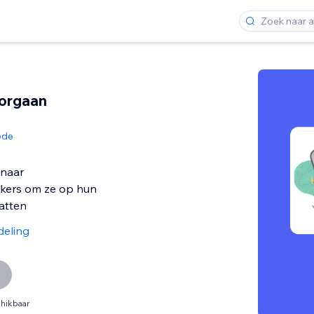
oorgaan
ode
 naar
kers om ze op hun
atten
deling
hikbaar