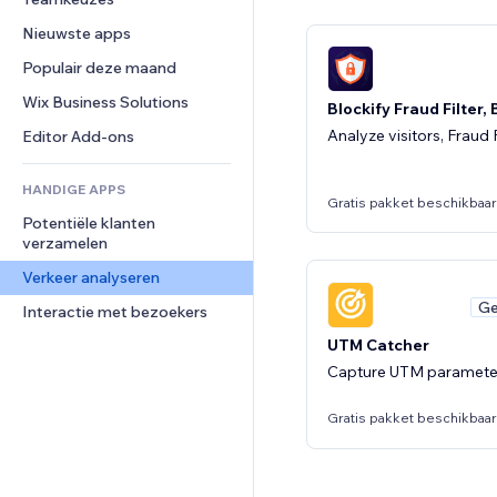
Video
Conversie
Pagina templates
Opslagoplossingen
Enquêtes
Nieuwste apps
PDF
Afbeeldingseffecten
Dropshipping
Chat
Bestanden delen
Populair deze maand
Knoppen en menu's
Prijzen en abonnementen
Opmerkingen
Nieuws
Banners en badges
Crowdfunding
Wix Business Solutions
Telefoonnummer
Blockify Fraud Filter,
Contentdiensten
Rekenmachines
Eten en drinken
Community
Analyze visitors, Fraud F
Editor Add-ons
Teksteffecten
Zoeken
Beoordelingen en testimonials
HANDIGE APPS
Weer
CRM
Gratis pakket beschikbaar
Potentiële klanten 
Grafieken en tabellen
verzamelen
Verkeer analyseren
Ge
Interactie met bezoekers
UTM Catcher
Capture UTM parameter
Gratis pakket beschikbaar