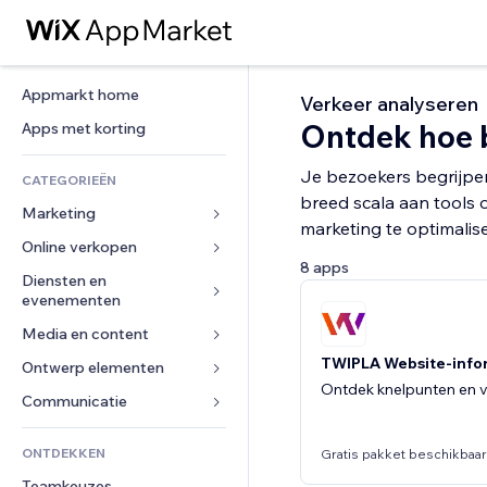
Appmarkt home
Verkeer analyseren
Ontdek hoe b
Apps met korting
Je bezoekers begrijpen,
CATEGORIEËN
breed scala aan tools 
Marketing
marketing te optimalis
Online verkopen
Advertenties
8 apps
Mobiel
Diensten en 
Apps voor webshops
evenementen
Analytics
Verzending en levering
Media en content
Hotels
Social media
Verkoopknoppen
TWIPLA Website-info
Evenementen
Ontwerp elementen
Galerij
SEO
Online cursussen
Ontdek knelpunten en v
Restaurants
Muziek
Betrokkenheid
Kaarten en navigatie
Communicatie 
Print on demand
Vastgoed
Podcasts
Websitevermeldingen
Privacy en beveiliging
Boekhouding
Formulieren
ONTDEKKEN
Boekingen
Gratis pakket beschikbaar
Fotografie
E-mail
Ontime
Coupons en loyaliteit
Blog
Teamkeuzes