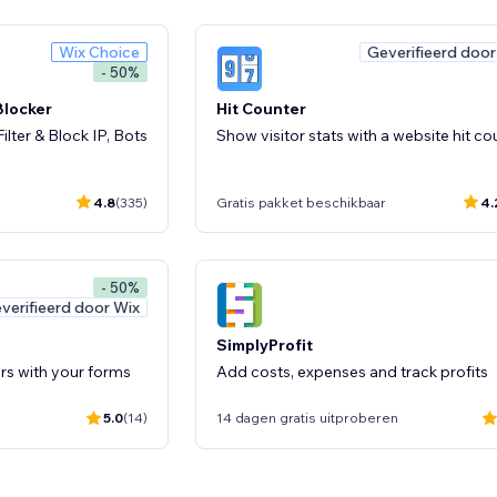
Wix Choice
Geverifieerd door
- 50%
 Blocker
Hit Counter
ilter & Block IP, Bots
Show visitor stats with a website hit co
4.8
(335)
Gratis pakket beschikbaar
4.
- 50%
verifieerd door Wix
SimplyProfit
s with your forms
Add costs, expenses and track profits
5.0
(14)
14 dagen gratis uitproberen