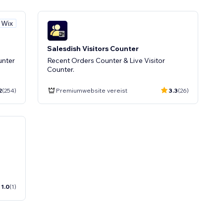
 Wix
Salesdish Visitors Counter
unter
Recent Orders Counter & Live Visitor
Counter.
2
(254)
Premiumwebsite vereist
3.3
(26)
1.0
(1)