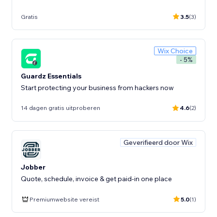
Gratis
3.5
(3)
Wix Choice
- 5%
Guardz Essentials
Start protecting your business from hackers now
14 dagen gratis uitproberen
4.6
(2)
Geverifieerd door Wix
Jobber
Quote, schedule, invoice & get paid-in one place
Premiumwebsite vereist
5.0
(1)