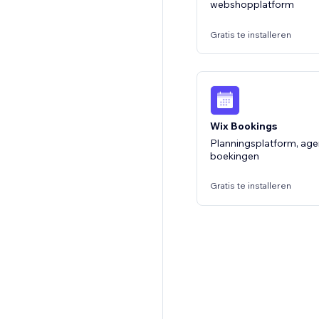
webshopplatform
Gratis pakket beschikbaar
Gratis te installeren
Wix Bookings
Planningsplatform, age
boekingen
Gratis te installeren
Wix FAQ
Maak inklapbare FAQ's 
websitebezoekers