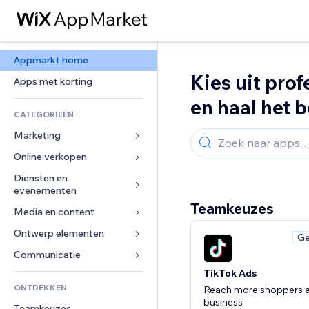
Appmarkt home
Kies uit pro
Apps met korting
en haal het b
CATEGORIEËN
Marketing
Online verkopen
Advertenties
Mobiel
Diensten en 
Apps voor webshops
evenementen
Analytics
Verzending en levering
Teamkeuzes
Media en content
Hotels
Social media
Verkoopknoppen
Evenementen
Ontwerp elementen
Galerij
SEO
Online cursussen
Ge
Restaurants
Muziek
Betrokkenheid
Kaarten en navigatie
Communicatie 
Print on demand
Vastgoed
Podcasts
Websitevermeldingen
TikTok Ads
Privacy en beveiliging
Boekhouding
Formulieren
ONTDEKKEN
Boekingen
Reach more shoppers 
Fotografie
E-mail
Ontime
Coupons en loyaliteit
Blog
business
Teamkeuzes