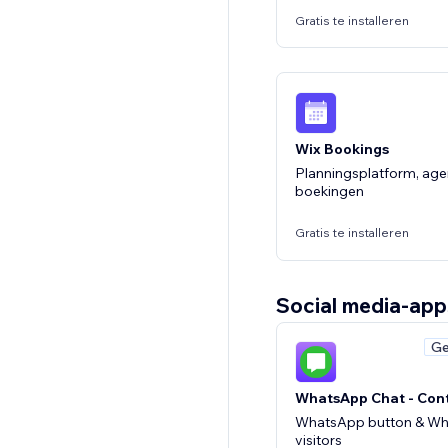
Gratis te installeren
QuickBooks Connec
Integrate QuickBooks On
Wix Bookings
Gratis te installeren
Planningsplatform, age
boekingen
Gratis te installeren
Social media-app
Ge
Wix Ledengedeelte
Laat leden accounts b
WhatsApp Chat - Con
krijgen tot inhoud
WhatsApp button & Wh
visitors
Gratis te installeren