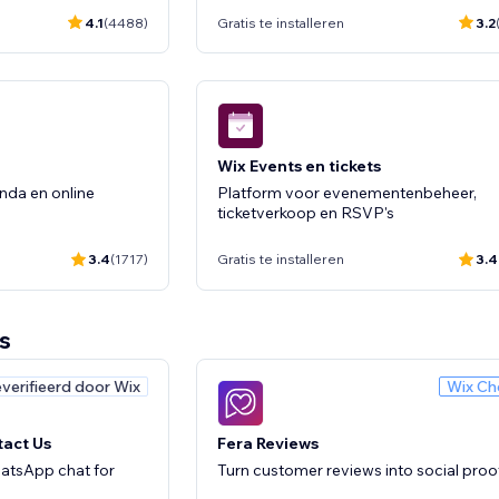
4.1
(4488)
Gratis te installeren
3.2
tor
line to your site
Wix Events en tickets
nda en online
Platform voor evenementenbeheer,
ticketverkoop en RSVP's
3.4
(1717)
Gratis te installeren
3.4
s
verifieerd door Wix
Wix Ch
Wix Groups
eheren en toegang
Organiseer en beheer online communit
tact Us
Fera Reviews
waarmee geld kan worden verdiend
atsApp chat for
Turn customer reviews into social proo
3.4
(722)
Gratis te installeren
3.