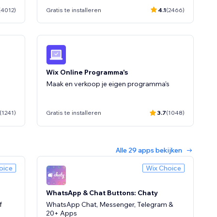
(4012)
Gratis te installeren
4.1
(2466)
Wix Online Programma's
Maak en verkoop je eigen programma's
(1241)
Gratis te installeren
3.7
(1048)
Alle 29 apps bekijken
oice
Wix Choice
y's
WhatsApp & Chat Buttons: Chaty
f
WhatsApp Chat, Messenger, Telegram &
20+ Apps
5
(474)