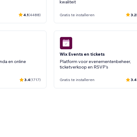
kwaliteit
4.8
(666)
Gratis te installeren
5.
4.1
(4488)
Gratis te installeren
3.2
Wix Events en tickets
nda en online
Platform voor evenementenbeheer,
ticketverkoop en RSVP's
3.4
(1717)
Gratis te installeren
3.4
Wix Ledengedeelte
voor je
Laat leden accounts beheren en toega
krijgen tot inhoud