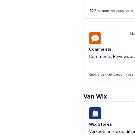
Premiumwebsite verei
Ge
Comments
Comments, Reviews and
Gratis pakket beschikbaar
Van Wix
Ge
Instagram Follow Us 
Link Instagram feed, g
Wix Stores
followers
Verkoop online op dit p