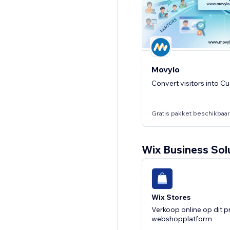
Premiumwebsite verei
Movylo
Convert visitors into C
Gratis pakket beschikbaar
Wix Business Sol
G
Wix Stores
Verkoop online op dit p
webshopplatform