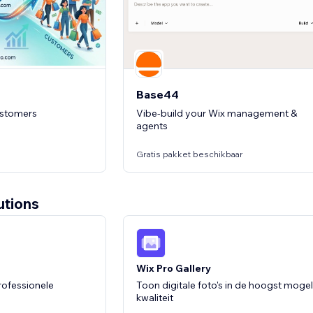
st
5.0
(1)
14 dagen gratis uitproberen
Base44
ustomers
Vibe-build your Wix management &
agents
Gratis pakket beschikbaar
utions
everifieerd door Wix
Wix Pro Gallery
rofessionele
Toon digitale foto's in de hoogst mogel
kwaliteit