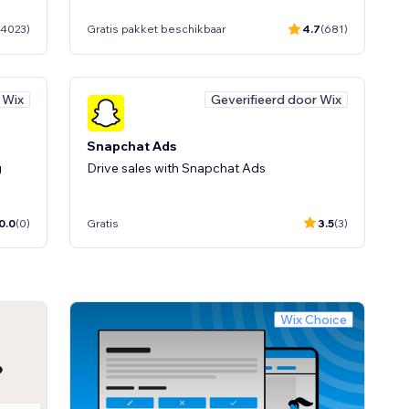
(4023)
Gratis pakket beschikbaar
4.7
(681)
 Wix
Geverifieerd door Wix
Snapchat Ads
g
Drive sales with Snapchat Ads
0.0
(0)
Gratis
3.5
(3)
oice
Wix Choice
ckers