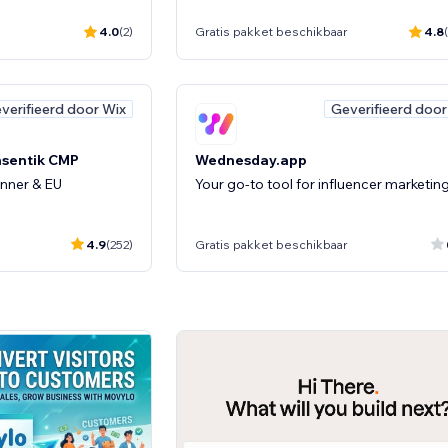
4.0
(2)
Gratis pakket beschikbaar
4.8
verifieerd door Wix
Geverifieerd door
nsentik CMP
Wednesday.app
nner & EU
Your go-to tool for influencer marketin
4.9
(252)
Gratis pakket beschikbaar
verifieerd door Wix
Wix Ch
Guardz Essentials
e & get paid-in one
Start protecting your business from ha
now