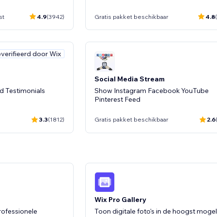
st
4.9
(3942)
Gratis pakket beschikbaar
4.8
verifieerd door Wix
Social Media Stream
 Testimonials
Show Instagram Facebook YouTube
Pinterest Feed
3.3
(1812)
Gratis pakket beschikbaar
2.6
Geverifieerd door
- 30%
verifieerd door Wix
& Counter
Whatsapp
row social media
Integreer de WhatsApp-chatknop
Wix Pro Gallery
moeiteloos.
rofessionele
Toon digitale foto's in de hoogst mogel