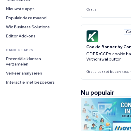
Video
Conversie
Pagina templates
Opslagoplossingen
Enquêtes
Nieuwste apps
PDF
Afbeeldingseffecten
Gratis
Dropshipping
Chat
Bestanden delen
Populair deze maand
Knoppen en menu's
Prijzen en abonnementen
Opmerkingen
Nieuws
Banners en badges
Crowdfunding
Wix Business Solutions
Telefoonnummer
Ge
Contentdiensten
Rekenmachines
Eten en drinken
Community
Editor Add-ons
Teksteffecten
Zoeken
Beoordelingen en testimonials
Cookie Banner by Co
HANDIGE APPS
Weer
CRM
GDPR/CCPA cookie ba
Potentiële klanten 
Grafieken en tabellen
Withdrawal button
verzamelen
Gratis pakket beschikbaar
Verkeer analyseren
Interactie met bezoekers
Nu populair
Ge
Jobber
Quote, schedule, invoic
place