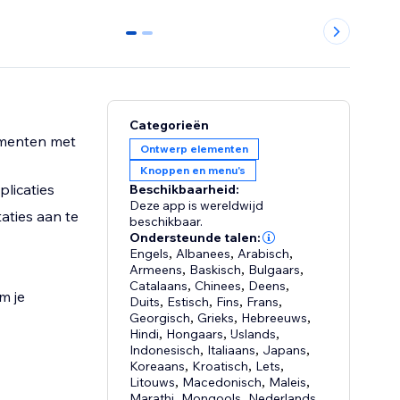
0
1
Categorieën
umenten met
Ontwerp elementen
Knoppen en menu's
plicaties
Beschikbaarheid:
Deze app is wereldwijd
aties aan te
beschikbaar.
Ondersteunde talen:
Engels
,
Albanees
,
Arabisch
,
Armeens
,
Baskisch
,
Bulgaars
,
Catalaans
,
Chinees
,
Deens
,
m je
Duits
,
Estisch
,
Fins
,
Frans
,
Georgisch
,
Grieks
,
Hebreeuws
,
Hindi
,
Hongaars
,
IJslands
,
Indonesisch
,
Italiaans
,
Japans
,
Koreaans
,
Kroatisch
,
Lets
,
Litouws
,
Macedonisch
,
Maleis
,
Marathi
,
Mongools
,
Nederlands
,