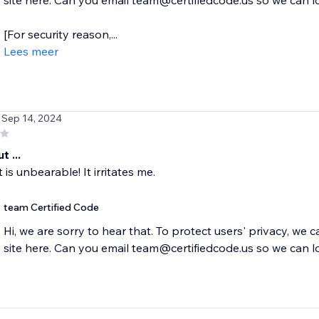
site here. Can you email team@certifiedcode.us so we can l
[For security reason,...
Lees meer
 Sep 14, 2024
t ...
 is unbearable! It irritates me.
team Certified Code
Hi, we are sorry to hear that. To protect users' privacy, we 
site here. Can you email team@certifiedcode.us so we can l