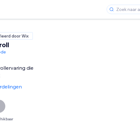
fieerd door Wix
oll
ode
ollervaring die
t
rdelingen
hikbaar