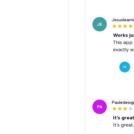
Jesuslearn
JE
Works ju
This app 
exactly w
CE
Pauledesig
PA
It's great
It's great