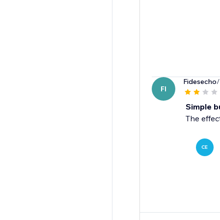
Fidesecho
/
FI
Simple bu
The effect
CE