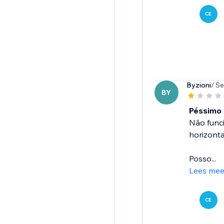
CE
Byzioni
/ S
BY
Péssimo
Não funci
horizont
Posso...
Lees mee
CE