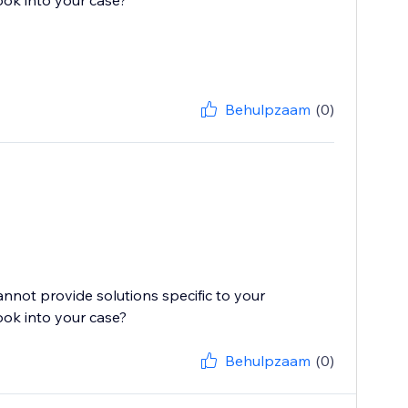
ook into your case?
Behulpzaam
(0)
cannot provide solutions specific to your
ook into your case?
Behulpzaam
(0)