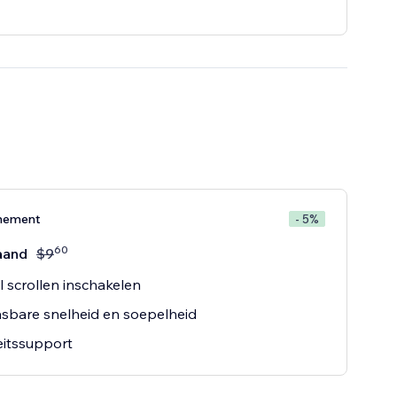
nement
- 5%
60
aand
$
9
 scrollen inschakelen
sbare snelheid en soepelheid
teitssupport