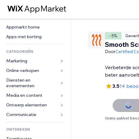
Appmarkt home
- 5%
Geveri
Apps met korting
Smooth Scr
Door
Certified C
CATEGORIEËN
Marketing
Verbeterde scr
Online verkopen
Advertenties
beter aanvoel
Mobiel
Diensten en 
Apps voor webshops
evenementen
3.5
14 beoo
Analytics
Verzending en levering
Media en content
Hotels
Social media
Verkoopknoppen
Evenementen
Ontwerp elementen
Galerij
SEO
Online cursussen
Restaurants
Muziek
Betrokkenheid
Kaarten en navigatie
Communicatie 
Print on demand
Gratis pakket besc
Vastgoed
Podcasts
Websitevermeldingen
Privacy en beveiliging
Boekhouding
Formulieren
ONTDEKKEN
Boekingen
Fotografie
E-mail
Ontime
Coupons en loyaliteit
Blog
Teamkeuzes