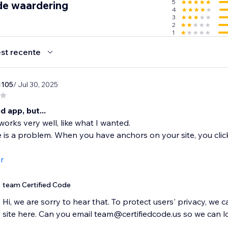
5
de waardering
4
3
2
1
st recente
i1105
/ Jul 30, 2025
 app, but...
orks very well, like what I wanted.
e is a problem. When you have anchors on your site, you cli
r
team Certified Code
Hi, we are sorry to hear that. To protect users' privacy, we 
site here. Can you email team@certifiedcode.us so we can l