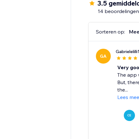
3.5 gemiddel
14 beoordelingen
Sorteren op:
Mee
Gabrielelill
GA
Very good
The app w
But, ther
the...
Lees mee
CE