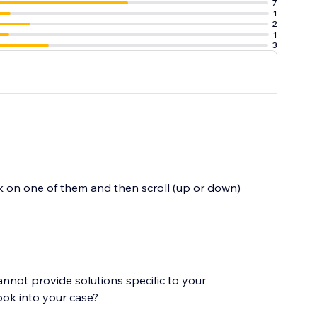
7
1
2
1
3
ck on one of them and then scroll (up or down)
cannot provide solutions specific to your
ook into your case?