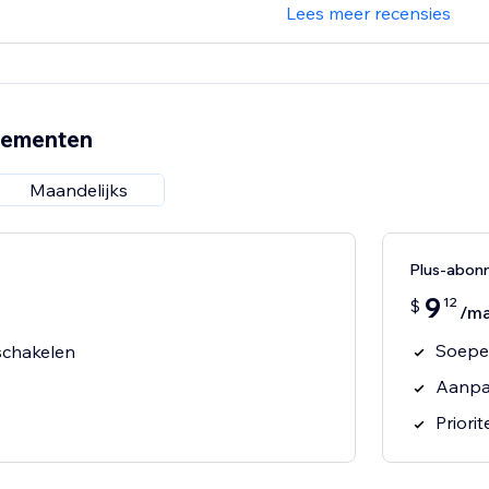
Lees meer recensies
nementen
Maandelijks
Plus-abon
9
12
$
/m
Soepel
schakelen
Aanpa
Priori