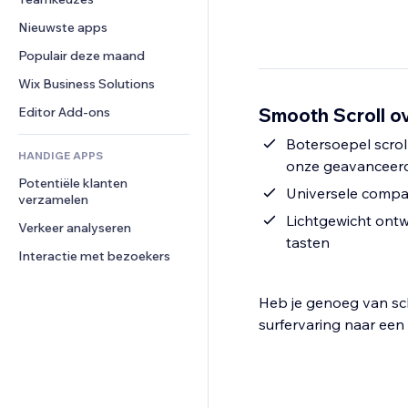
Video
Conversie
Pagina templates
Opslagoplossingen
Enquêtes
Nieuwste apps
PDF
Afbeeldingseffecten
Dropshipping
Chat
Bestanden delen
Populair deze maand
Knoppen en menu's
Prijzen en abonnementen
Opmerkingen
Nieuws
Banners en badges
Crowdfunding
Wix Business Solutions
Telefoonnummer
Contentdiensten
Rekenmachines
Eten en drinken
Community
Smooth Scroll ov
Editor Add-ons
Teksteffecten
Zoeken
Beoordelingen en testimonials
Botersoepel scro
HANDIGE APPS
Weer
CRM
onze geavanceerd
Potentiële klanten 
Grafieken en tabellen
Universele compati
verzamelen
Lichtgewicht ontw
Verkeer analyseren
tasten
Interactie met bezoekers
Heb je genoeg van scho
surfervaring naar een 