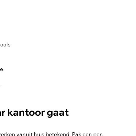
tools
te
e
ar kantoor gaat 
 werken vanuit huis betekend. Pak een pen 