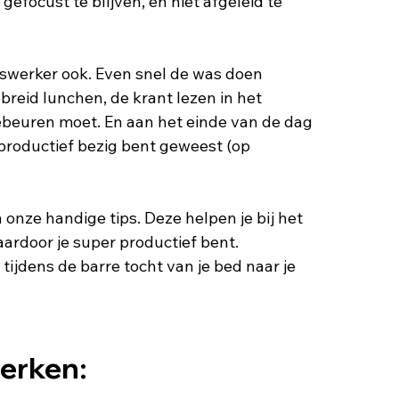
efocust te blijven, en niet afgeleid te 
uiswerker ook. Even snel de was doen 
breid lunchen, de krant lezen in het 
t gebeuren moet. En aan het einde van de dag 
l productief bezig bent geweest (op 
n onze handige tips. Deze helpen je bij het 
rdoor je super productief bent. 
ijdens de barre tocht van je bed naar je 
werken: