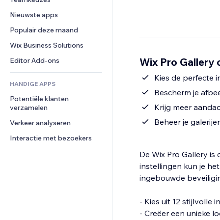
Video
Conversie
Pagina templates
Opslagoplossingen
Enquêtes
Nieuwste apps
PDF
Afbeeldingseffecten
Dropshipping
Chat
Bestanden delen
Populair deze maand
Knoppen en menu's
Prijzen en abonnementen
Opmerkingen
Nieuws
Banners en badges
Crowdfunding
Wix Business Solutions
Telefoonnummer
Contentdiensten
Rekenmachines
Eten en drinken
Community
Wix Pro Gallery 
Editor Add-ons
Teksteffecten
Zoeken
Beoordelingen en testimonials
Kies de perfecte i
HANDIGE APPS
Weer
CRM
Bescherm je afbe
Potentiële klanten 
Grafieken en tabellen
Krijg meer aandach
verzamelen
Beheer je galerij
Verkeer analyseren
Interactie met bezoekers
De Wix Pro Gallery is
instellingen kun je h
ingebouwde beveiligi
- Kies uit 12 stijlvol
- Creëer een unieke l