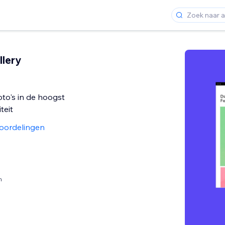
llery
oto's in de hoogst
teit
oordelingen
n