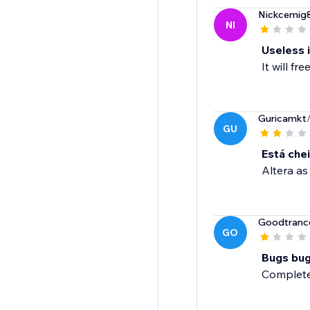
Nickcemig
NI
Useless i
It will f
Guricamkt
GU
Está che
Altera as
Goodtranc
GO
Bugs bug
Completel