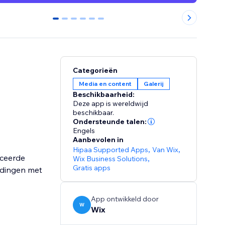
0
1
2
3
4
5
Categorieën
Media en content
Galerij
Beschikbaarheid:
Deze app is wereldwijd
beschikbaar.
Ondersteunde talen:
Engels
Aanbevolen in
Hipaa Supported Apps
,
Van Wix
,
nceerde
Wix Business Solutions
,
Gratis apps
ldingen met
App ontwikkeld door
W
Wix