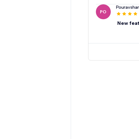
Pouravsha
PO
New feat