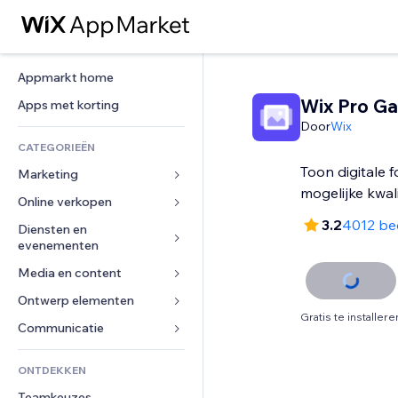
Appmarkt home
Wix Pro Ga
Apps met korting
Door
Wix
CATEGORIEËN
Toon digitale f
Marketing
mogelijke kwali
Online verkopen
Advertenties
3.2
4012 be
Mobiel
Diensten en 
Apps voor webshops
evenementen
Analytics
Verzending en levering
Media en content
Hotels
Social media
Verkoopknoppen
Evenementen
Ontwerp elementen
Galerij
SEO
Online cursussen
Gratis te installere
Restaurants
Muziek
Betrokkenheid
Kaarten en navigatie
Communicatie 
Print on demand
Vastgoed
Podcasts
Websitevermeldingen
Privacy en beveiliging
Boekhouding
Formulieren
ONTDEKKEN
Boekingen
Fotografie
E-mail
Ontime
Coupons en loyaliteit
Blog
Teamkeuzes