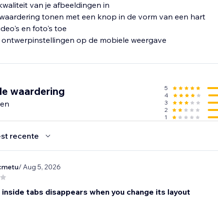
kwaliteit van je afbeeldingen in
 waardering tonen met een knop in de vorm van een hart
deo's en foto's toe
5
de waardering
4
gen
3
2
1
st recente
cmetu
/ Aug 5, 2026
s inside tabs disappears when you change its layout