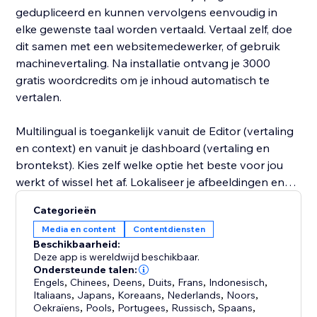
gedupliceerd en kunnen vervolgens eenvoudig in
elke gewenste taal worden vertaald. Vertaal zelf, doe
dit samen met een websitemedewerker, of gebruik
machinevertaling. Na installatie ontvang je 3000
gratis woordcredits om je inhoud automatisch te
vertalen.
Multilingual is toegankelijk vanuit de Editor (vertaling
en context) en vanuit je dashboard (vertaling en
brontekst). Kies zelf welke optie het beste voor jou
werkt of wissel het af. Lokaliseer je afbeeldingen en
regionale instellingen om bezoekers van alle culturen
Categorieën
de beste gepersonaliseerde ervaring te bieden.
Media en content
Contentdiensten
Beschikbaarheid:
Profiteer van geavanceerde instellingen, zoals
Deze app is wereldwijd beschikbaar.
automatische detectie van de browsertaal van je
Ondersteunde talen:
Engels
,
Chinees
,
Deens
,
Duits
,
Frans
,
Indonesisch
,
bezoekers en een verscheidenheid aan URL-
Italiaans
,
Japans
,
Koreaans
,
Nederlands
,
Noors
,
structuren. Nodig teamleden en professionele
Oekraïens
,
Pools
,
Portugees
,
Russisch
,
Spaans
,