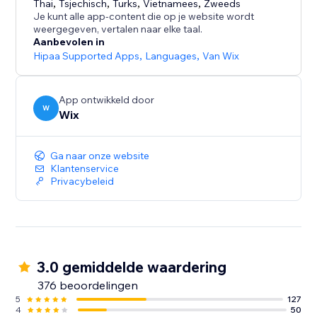
vertalers uit om met je samen te werken via
Thai
,
Tsjechisch
,
Turks
,
Vietnamees
,
Zweeds
Je kunt alle app-content die op je website wordt
gepersonaliseerde rollen en machtigingen.
weergegeven, vertalen naar elke taal.
Aanbevolen in
Onze klantenservice is 24/7 beschikbaar om je
Hipaa Supported Apps
,
Languages
,
Van Wix
vragen te beantwoorden en je te helpen het meeste
App ontwikkeld door
W
Wix
Ga naar onze website
Klantenservice
Privacybeleid
3.0 gemiddelde waardering
376 beoordelingen
5
127
4
50