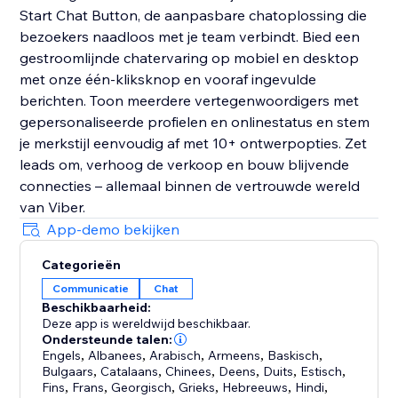
Start Chat Button, de aanpasbare chatoplossing die
bezoekers naadloos met je team verbindt. Bied een
gestroomlijnde chatervaring op mobiel en desktop
met onze één-kliksknop en vooraf ingevulde
berichten. Toon meerdere vertegenwoordigers met
gepersonaliseerde profielen en onlinestatus en stem
je merkstijl eenvoudig af met 10+ ontwerpopties. Zet
leads om, verhoog de verkoop en bouw blijvende
connecties – allemaal binnen de vertrouwde wereld
van Viber.
App-demo bekijken
Categorieën
Communicatie
Chat
Beschikbaarheid:
Deze app is wereldwijd beschikbaar.
Ondersteunde talen:
Engels
,
Albanees
,
Arabisch
,
Armeens
,
Baskisch
,
Bulgaars
,
Catalaans
,
Chinees
,
Deens
,
Duits
,
Estisch
,
Fins
,
Frans
,
Georgisch
,
Grieks
,
Hebreeuws
,
Hindi
,