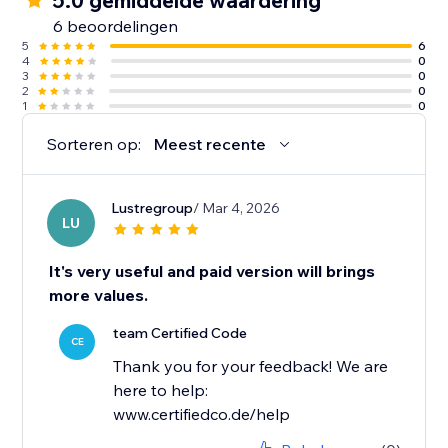
5.0 gemiddelde waardering
6 beoordelingen
5
6
4
0
3
0
2
0
1
0
Sorteren op:
Meest recente
Lustregroup
/ Mar 4, 2026
LU
It's very useful and paid version will brings
more values.
team Certified Code
CE
Thank you for your feedback! We are
here to help:
www.certifiedco.de/help