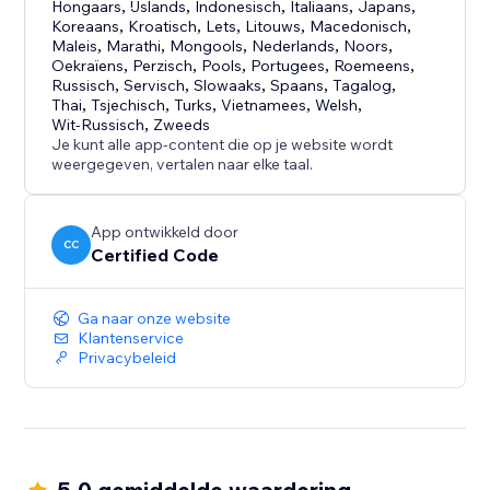
Hongaars
,
IJslands
,
Indonesisch
,
Italiaans
,
Japans
,
Koreaans
,
Kroatisch
,
Lets
,
Litouws
,
Macedonisch
,
Maleis
,
Marathi
,
Mongools
,
Nederlands
,
Noors
,
Oekraïens
,
Perzisch
,
Pools
,
Portugees
,
Roemeens
,
Russisch
,
Servisch
,
Slowaaks
,
Spaans
,
Tagalog
,
Thai
,
Tsjechisch
,
Turks
,
Vietnamees
,
Welsh
,
Wit-Russisch
,
Zweeds
Je kunt alle app-content die op je website wordt
weergegeven, vertalen naar elke taal.
App ontwikkeld door
CC
Certified Code
Ga naar onze website
Klantenservice
Privacybeleid