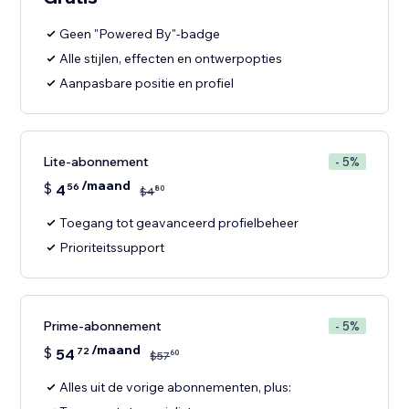
Geen "Powered By"-badge
Alle stijlen, effecten en ontwerpopties
Aanpasbare positie en profiel
Lite-abonnement
- 5%
/maand
$
4
56
80
$
4
Toegang tot geavanceerd profielbeheer
Prioriteitssupport
Prime-abonnement
- 5%
/maand
$
54
72
60
$
57
Alles uit de vorige abonnementen, plus: