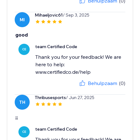
Behulpzaam
(0)
Mihaeljovic61
/ Sep 3, 2025
MI
good
team Certified Code
CE
Thank you for your feedback! We are
here to help:
www.certifiedco.de/help
Behulpzaam
(0)
Thribusesports
/ Jun 27, 2025
TH
;;
team Certified Code
CE
Thank you for your feedback! We are