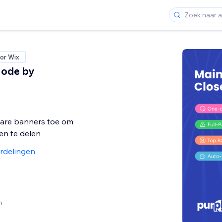
or Wix
Mode by
are banners toe om
en te delen
rdelingen
n