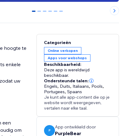
0
1
2
3
4
5
Categorieën
e hoogte te
Online verkopen
Apps voor webshops
ts enkele
Beschikbaarheid:
Deze app is wereldwijd
beschikbaar.
 zodat uw
Ondersteunde talen:
Engels
,
Duits
,
Italiaans
,
Pools
,
Portugees
,
Spaans
Je kunt alle app-content die op je
website wordt weergegeven,
vertalen naar elke taal.
n een
App ontwikkeld door
nvoudig om
P
PurpleBear