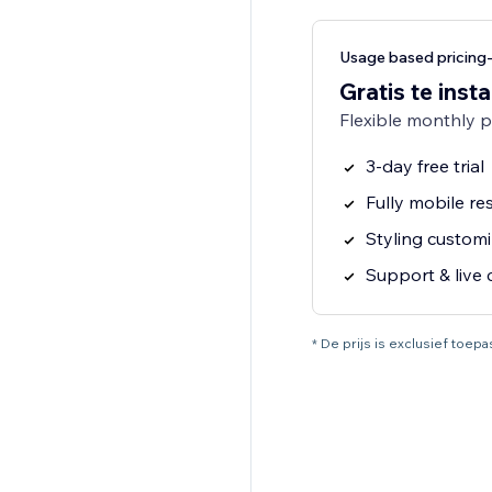
Usage based pricin
Gratis te insta
Flexible monthly 
3-day free trial
Fully mobile r
Styling customi
Support & live 
* De prijs is exclusief toep