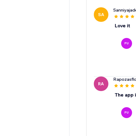
Sanniyajad
SA
Love it
PU
Rapozasflo
RA
The app i
PU