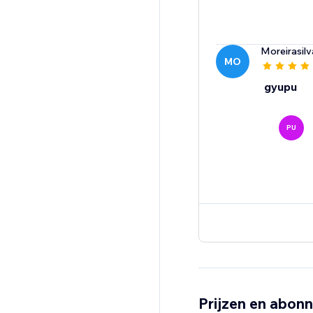
Moreirasilv
MO
gyupu
PU
Prijzen en abon