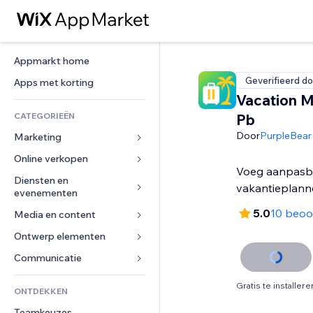
Appmarkt home
Geverifieerd do
Apps met korting
Vacation 
CATEGORIEËN
Pb
Door
PurpleBear
Marketing
Online verkopen
Advertenties
Voeg aanpasb
Mobiel
Diensten en 
Apps voor webshops
vakantieplann
evenementen
Analytics
Verzending en levering
5.0
10 beoo
Media en content
Hotels
Social media
Verkoopknoppen
Evenementen
Ontwerp elementen
Galerij
SEO
Online cursussen
Restaurants
Muziek
Betrokkenheid
Kaarten en navigatie
Communicatie 
Print on demand
Vastgoed
Podcasts
Websitevermeldingen
Privacy en beveiliging
Boekhouding
Formulieren
Gratis te installere
ONTDEKKEN
Boekingen
Fotografie
E-mail
Ontime
Coupons en loyaliteit
Blog
Teamkeuzes