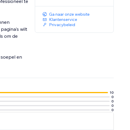
fessioneel te
Ga naar onze website
Klantenservice
unnen
Privacybeleid
pagina's wilt
ls om de
 soepel en
10
0
0
0
0