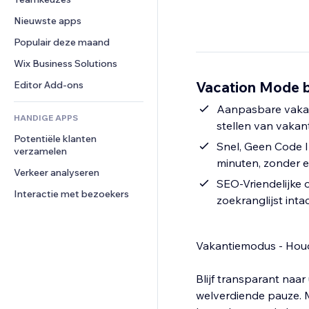
Video
Conversie
Pagina templates
Opslagoplossingen
Enquêtes
Nieuwste apps
PDF
Afbeeldingseffecten
Dropshipping
Chat
Bestanden delen
Populair deze maand
Knoppen en menu's
Prijzen en abonnementen
Opmerkingen
Nieuws
Banners en badges
Crowdfunding
Wix Business Solutions
Telefoonnummer
Contentdiensten
Rekenmachines
Eten en drinken
Community
Vacation Mode b
Editor Add-ons
Teksteffecten
Zoeken
Beoordelingen en testimonials
Aanpasbare vakan
HANDIGE APPS
Weer
CRM
stellen van vakan
Potentiële klanten 
Grafieken en tabellen
Snel, Geen Code I
verzamelen
minuten, zonder e
Verkeer analyseren
SEO-Vriendelijke 
Interactie met bezoekers
zoekranglijst intact
Vakantiemodus - Houd 
Blijf transparant naa
welverdiende pauze. M