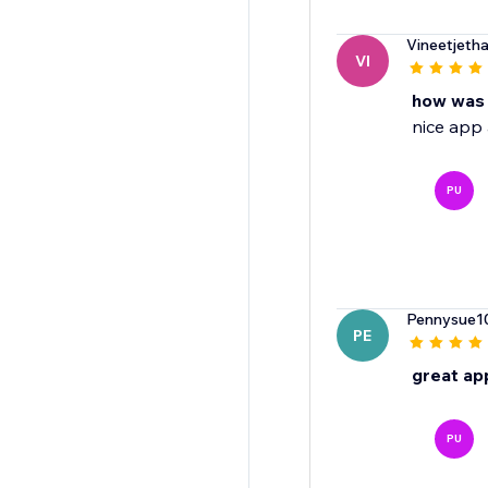
Vineetjeth
VI
how was 
nice app 
PU
Pennysue1
PE
great ap
PU