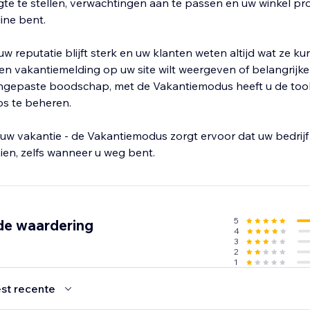
e te stellen, verwachtingen aan te passen en uw winkel pro
line bent.
, uw reputatie blijft sterk en uw klanten weten altijd wat ze k
en vakantiemelding op uw site wilt weergeven of belangrijke 
ngepaste boodschap, met de Vakantiemodus heeft u de too
s te beheren.
uw vakantie - de Vakantiemodus zorgt ervoor dat uw bedrijf
aien, zelfs wanneer u weg bent.
5
de waardering
4
3
2
1
st recente