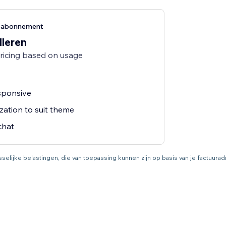
g-abonnement
lleren
pricing based on usage
esponsive
zation to suit theme
chat
asselijke belastingen, die van toepassing kunnen zijn op basis van je factuur