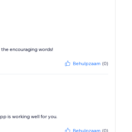
r the encouraging words!
Behulpzaam
(0)
pp is working well for you.
Behulpzaam
(0)