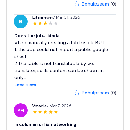
Behulpzaam
(0)
Eitanrieger
/ Mar 31, 2026
EI
Does the job... kinda
when manually creating a table is ok. BUT
1. the app could not import a public google
sheet
2. the table is not translatable by wix
translator, so its content can be shown in
only...
Lees meer
Behulpzaam
(0)
Vmadle
/ Mar 7, 2026
VM
in columan url is notworking