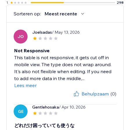
1
298
Sorteren op:
Meest recente
Joelsadas
/ May 13, 2026
JO
Not Responsive
This table is not responsive, it gets cut off in
mobile view. The type does not wrap around.
It's also not flexible when editing. If you need
to add more data in the middle,...
Lees meer
Behulpzaam
(0)
Gentlehosaka
/ Apr 10, 2026
GE
どれだけ困っていても使うな