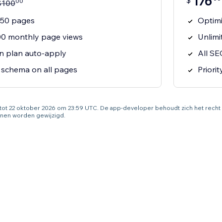
176
$
00
$
100
 50 pages
Optimi
00 monthly page views
Unlimi
on plan auto-apply
All SE
schema on all pages
Priori
g tot 22 oktober 2026 om 23:59 UTC. De app-developer behoudt zich het rech
nen worden gewijzigd.