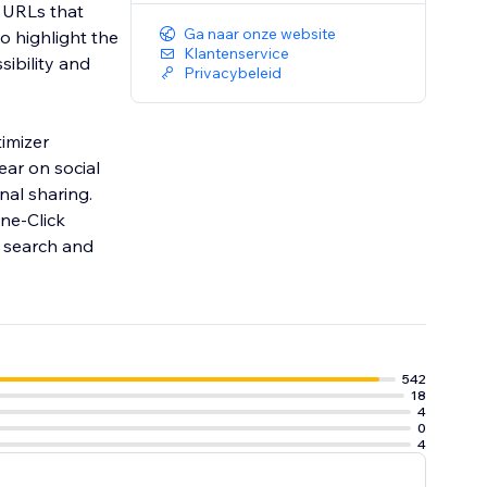
e URLs that
Ga naar onze website
o highlight the
Klantenservice
sibility and
Privacybeleid
timizer
ar on social
nal sharing.
One-Click
n search and
542
18
4
0
4