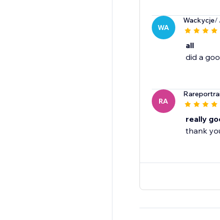
Wackycje
/
WA
all
did a goo
Rareportra
RA
really g
thank yo