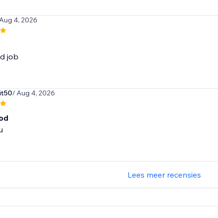
 Aug 4, 2026
d job
it50
/ Aug 4, 2026
ood
u
Lees meer recensies