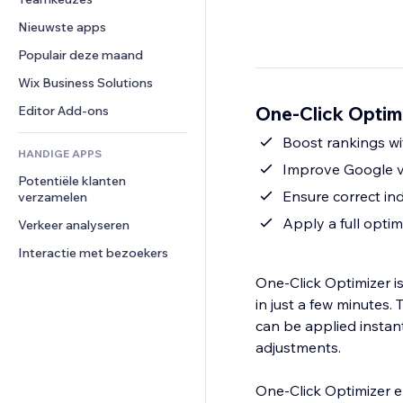
Video
Conversie
Pagina templates
Opslagoplossingen
Enquêtes
Nieuwste apps
PDF
Afbeeldingseffecten
Dropshipping
Chat
Bestanden delen
Populair deze maand
Knoppen en menu's
Prijzen en abonnementen
Opmerkingen
Nieuws
Banners en badges
Crowdfunding
Wix Business Solutions
Telefoonnummer
Contentdiensten
Rekenmachines
Eten en drinken
Community
One-Click Optimi
Editor Add-ons
Teksteffecten
Zoeken
Beoordelingen en testimonials
Boost rankings wi
HANDIGE APPS
Weer
CRM
Improve Google vi
Potentiële klanten 
Grafieken en tabellen
Ensure correct in
verzamelen
Apply a full optimi
Verkeer analyseren
Interactie met bezoekers
One-Click Optimizer i
in just a few minutes.
can be applied instantl
adjustments.
One-Click Optimizer e