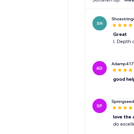
Shoestring
SH
Great
I. Depth 
Adamp417
AD
good hel
Springseed
SP
love the
do excell