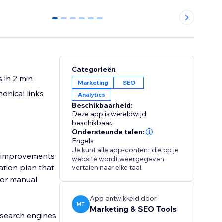
0
1
2
3
4
5
Categorieën
 in 2 min
Marketing
SEO
onical links
Analytics
Beschikbaarheid:
Deze app is wereldwijd
beschikbaar.
Ondersteunde talen:
Engels
Je kunt alle app-content die op je
EO improvements
website wordt weergegeven,
ation plan that
vertalen naar elke taal.
s or manual
App ontwikkeld door
MT
Marketing & SEO Tools
 search engines