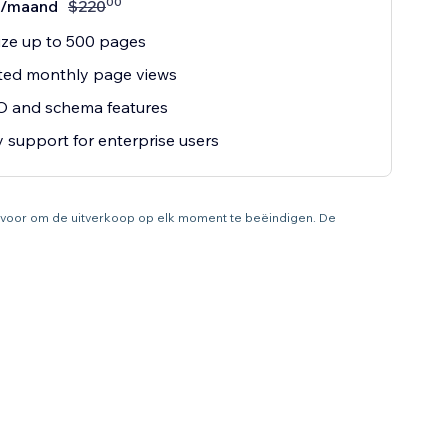
00
/maand
$
220
ze up to 500 pages
ted monthly page views
O and schema features
ty support for enterprise users
t voor om de uitverkoop op elk moment te beëindigen. De