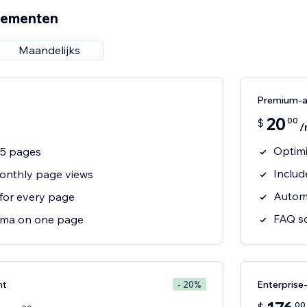
nementen
Maandelijks
Premium-
20
00
$
/
Optimi
 5 pages
Includ
onthly page views
Automa
 for every page
FAQ sc
ema on one page
nt
Enterpris
- 20%
00