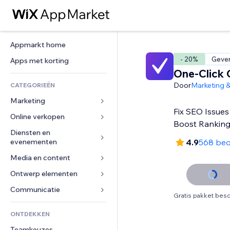
Appmarkt home
- 20%
Gever
Apps met korting
One-Click 
Door
Marketing 
CATEGORIEËN
Marketing
Fix SEO Issues
Online verkopen
Advertenties
Boost Rankin
Mobiel
Diensten en 
Apps voor webshops
evenementen
4.9
568 beo
Analytics
Verzending en levering
Media en content
Hotels
Social media
Verkoopknoppen
Evenementen
Ontwerp elementen
Galerij
SEO
Online cursussen
Restaurants
Muziek
Betrokkenheid
Kaarten en navigatie
Communicatie 
Print on demand
Gratis pakket besc
Vastgoed
Podcasts
Websitevermeldingen
Privacy en beveiliging
Boekhouding
Formulieren
ONTDEKKEN
Boekingen
Fotografie
E-mail
Ontime
Coupons en loyaliteit
Blog
Teamkeuzes