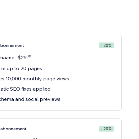
abonnement
- 20%
00
maand
$
25
ze up to 20 pages
es 10,000 monthly page views
tic SEO fixes applied
hema and social previews
e-abonnement
- 20%