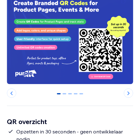
0
1
2
3
4
QR overzicht
Opzetten in 30 seconden - geen ontwikkelaar
nodig