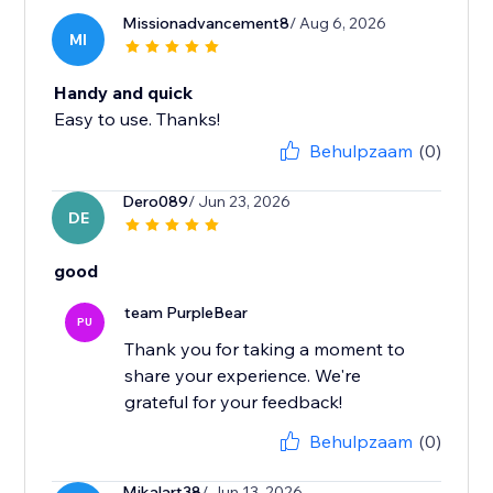
Missionadvancement8
/ Aug 6, 2026
MI
Handy and quick
Easy to use. Thanks!
Behulpzaam
(0)
Dero089
/ Jun 23, 2026
DE
good
team PurpleBear
PU
Thank you for taking a moment to
share your experience. We're
grateful for your feedback!
Behulpzaam
(0)
Mikalart38
/ Jun 13, 2026