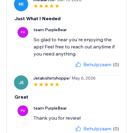
MI
Just What I Needed
team PurpleBear
PU
So glad to hear you're enjoying the
app! Feel free to reach out anytime if
you need anything.
Behulpzaam
(0)
Jetakishirtshoppe
/ May 6, 2026
JE
Great
team PurpleBear
PU
Thank you for review!
Behulpzaam
(0)