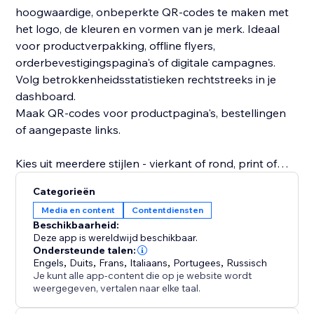
hoogwaardige, onbeperkte QR-codes te maken met
het logo, de kleuren en vormen van je merk. Ideaal
voor productverpakking, offline flyers,
orderbevestigingspagina's of digitale campagnes.
Volg betrokkenheidsstatistieken rechtstreeks in je
dashboard.
Maak QR-codes voor productpagina's, bestellingen
of aangepaste links.
Kies uit meerdere stijlen - vierkant of rond, print of
digitaal - en download direct.
Categorieën
Media en content
Contentdiensten
Beschikbaarheid:
Deze app is wereldwijd beschikbaar.
Ondersteunde talen:
Engels
,
Duits
,
Frans
,
Italiaans
,
Portugees
,
Russisch
Je kunt alle app-content die op je website wordt
weergegeven, vertalen naar elke taal.