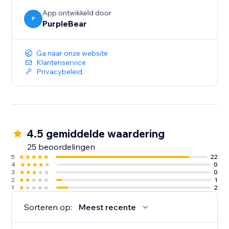
App ontwikkeld door
P
PurpleBear
Ga naar onze website
Klantenservice
Privacybeleid
4.5 gemiddelde waardering
25 beoordelingen
5
22
4
0
3
0
2
1
1
2
Sorteren op:
Meest recente