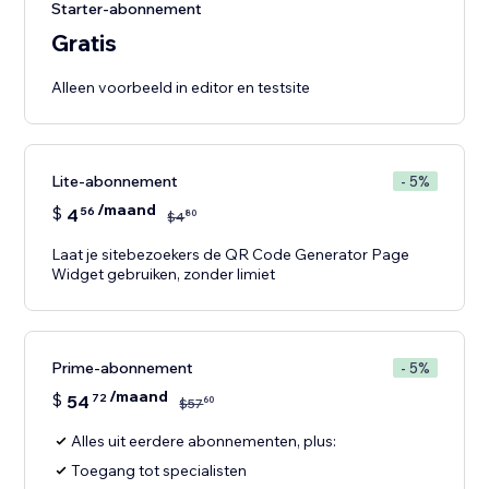
Starter-abonnement
Gratis
Alleen voorbeeld in editor en testsite
Lite-abonnement
- 5%
/maand
$
4
56
80
$
4
Laat je sitebezoekers de QR Code Generator Page
Widget gebruiken, zonder limiet
Prime-abonnement
- 5%
/maand
$
54
72
60
$
57
Alles uit eerdere abonnementen, plus:
Toegang tot specialisten