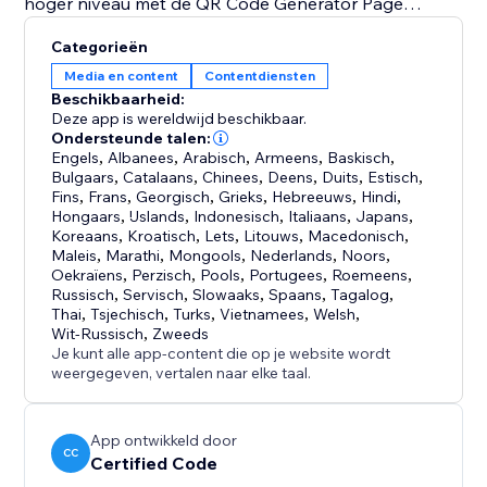
hoger niveau met de QR Code Generator Page
Widget, de ultieme oplossing voor naadloze
Categorieën
integratie, verzilvering en gebruikerstevredenheid.
Media en content
Contentdiensten
Beschikbaarheid:
Deze app is wereldwijd beschikbaar.
Ondersteunde talen:
Engels
,
Albanees
,
Arabisch
,
Armeens
,
Baskisch
,
Bulgaars
,
Catalaans
,
Chinees
,
Deens
,
Duits
,
Estisch
,
Fins
,
Frans
,
Georgisch
,
Grieks
,
Hebreeuws
,
Hindi
,
Hongaars
,
IJslands
,
Indonesisch
,
Italiaans
,
Japans
,
Koreaans
,
Kroatisch
,
Lets
,
Litouws
,
Macedonisch
,
Maleis
,
Marathi
,
Mongools
,
Nederlands
,
Noors
,
Oekraïens
,
Perzisch
,
Pools
,
Portugees
,
Roemeens
,
Russisch
,
Servisch
,
Slowaaks
,
Spaans
,
Tagalog
,
Thai
,
Tsjechisch
,
Turks
,
Vietnamees
,
Welsh
,
Wit-Russisch
,
Zweeds
Je kunt alle app-content die op je website wordt
weergegeven, vertalen naar elke taal.
App ontwikkeld door
CC
Certified Code