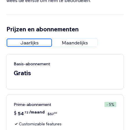
wees de eerste om hem te beoordelen.
Prijzen en abonnementen
Jaarlijks
Maandelijks
Basis-abonnement
Gratis
Prime-abonnement
- 5%
/maand
$
54
72
60
$
57
Customizable features