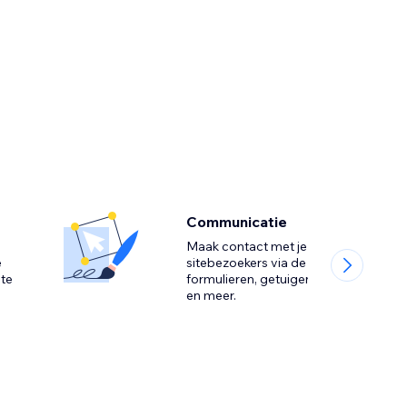
Communicatie
Maak contact met je
e
sitebezoekers via de chat,
 te
formulieren, getuigenissen
en meer.