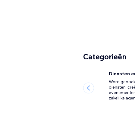
Categorieën
Diensten 
Word geboekt
diensten, cre
evenementen 
zakelijke age