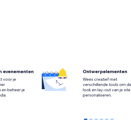
en evenementen
Ontwerpelementen
 voor je
Wees creatief met
ëer
verschillende tools om d
en beheer je
look en lay-out van je site
nda.
0
1
2
3
4
5