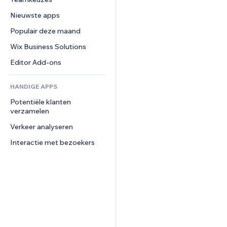
Video
Conversie
Pagina templates
Opslagoplossingen
Enquêtes
Nieuwste apps
PDF
Afbeeldingseffecten
Dropshipping
Chat
Bestanden delen
Populair deze maand
Knoppen en menu's
Prijzen en abonnementen
Opmerkingen
Nieuws
Banners en badges
Crowdfunding
Wix Business Solutions
Telefoonnummer
Contentdiensten
Rekenmachines
Eten en drinken
Community
Editor Add-ons
Teksteffecten
Zoeken
Beoordelingen en testimonials
HANDIGE APPS
Weer
CRM
Potentiële klanten 
Grafieken en tabellen
verzamelen
Verkeer analyseren
Interactie met bezoekers