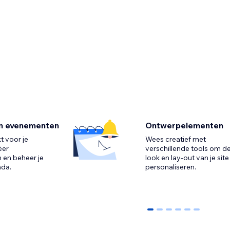
en evenementen
Ontwerpelementen
 voor je
Wees creatief met
ëer
verschillende tools om d
en beheer je
look en lay-out van je site
nda.
0
1
2
3
4
5