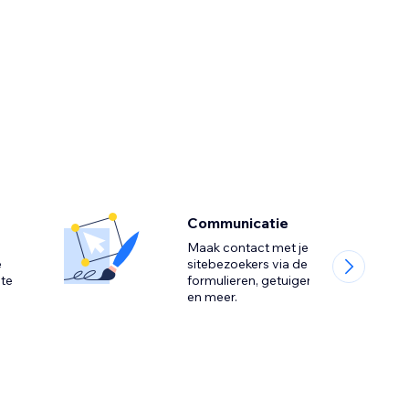
Communicatie
Maak contact met je
e
sitebezoekers via de chat,
 te
formulieren, getuigenissen
en meer.