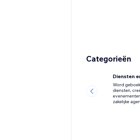
Categorieën
Diensten 
Word geboekt
diensten, cre
evenementen 
zakelijke age