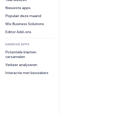
Video
Conversie
Pagina templates
Opslagoplossingen
Enquêtes
Nieuwste apps
PDF
Afbeeldingseffecten
Dropshipping
Chat
Bestanden delen
Populair deze maand
Knoppen en menu's
Prijzen en abonnementen
Opmerkingen
Nieuws
Banners en badges
Crowdfunding
Wix Business Solutions
Telefoonnummer
Contentdiensten
Rekenmachines
Eten en drinken
Community
Editor Add-ons
Teksteffecten
Zoeken
Beoordelingen en testimonials
HANDIGE APPS
Weer
CRM
Potentiële klanten 
Grafieken en tabellen
verzamelen
Verkeer analyseren
Interactie met bezoekers