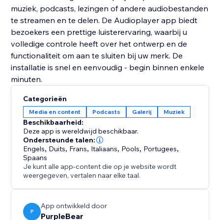
muziek, podcasts, lezingen of andere audiobestanden
te streamen en te delen. De Audioplayer app biedt
bezoekers een prettige luisterervaring, waarbij u
volledige controle heeft over het ontwerp en de
functionaliteit om aan te sluiten bij uw merk. De
installatie is snel en eenvoudig - begin binnen enkele
minuten.
Categorieën
Media en content
Podcasts
Galerij
Muziek
Beschikbaarheid:
Deze app is wereldwijd beschikbaar.
Ondersteunde talen:
Engels
,
Duits
,
Frans
,
Italiaans
,
Pools
,
Portugees
,
Spaans
Je kunt alle app-content die op je website wordt
weergegeven, vertalen naar elke taal.
App ontwikkeld door
P
PurpleBear