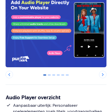
0
1
2
3
4
5
Audio Player overzicht
Aanpasbaar uiterlijk: Personaliseer
spelerelementen zoals titels, voortgangsbalken