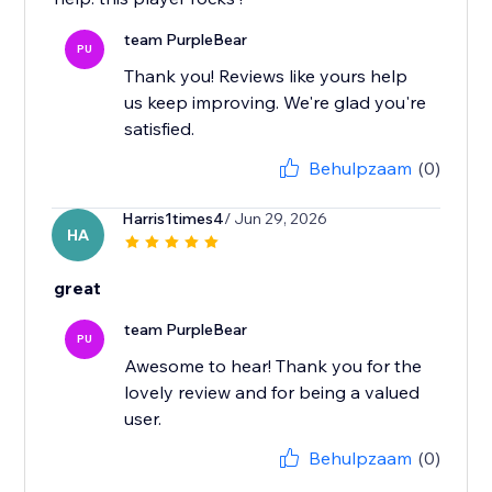
team PurpleBear
PU
Thank you! Reviews like yours help
us keep improving. We're glad you're
satisfied.
Behulpzaam
(0)
Harris1times4
/ Jun 29, 2026
HA
great
team PurpleBear
PU
Awesome to hear! Thank you for the
lovely review and for being a valued
user.
Behulpzaam
(0)