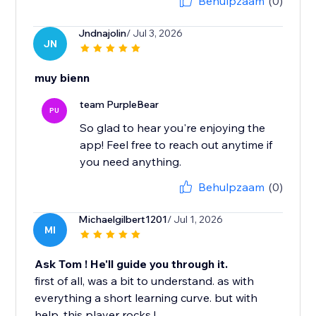
Behulpzaam
(0)
Jndnajolin
/ Jul 3, 2026
JN
muy bienn
team PurpleBear
PU
So glad to hear you're enjoying the
app! Feel free to reach out anytime if
you need anything.
Behulpzaam
(0)
Michaelgilbert1201
/ Jul 1, 2026
MI
Ask Tom ! He'll guide you through it.
first of all, was a bit to understand. as with
everything a short learning curve. but with
help. this player rocks !