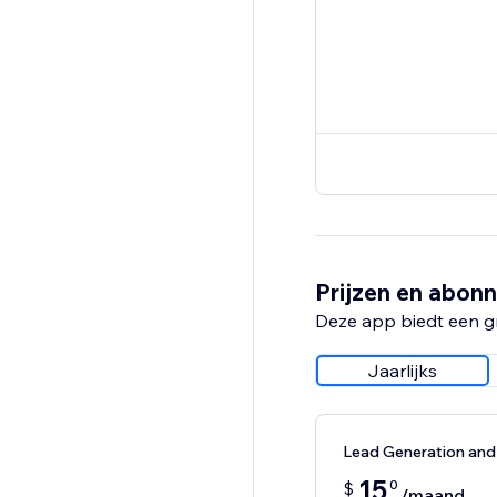
Prijzen en abon
Deze app biedt een g
Jaarlijks
Lead Generation an
15
0
$
/maand