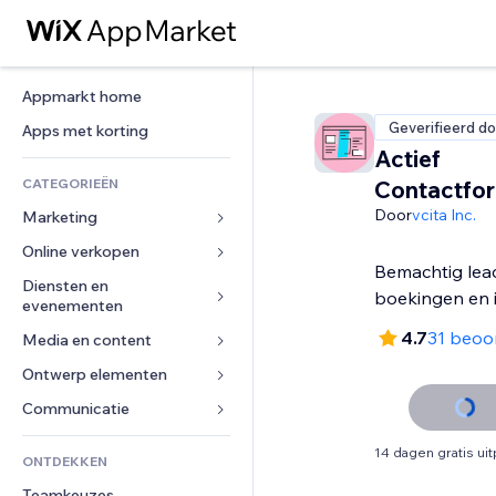
Appmarkt home
Geverifieerd do
Apps met korting
Actief
CATEGORIEËN
Contactfor
Door
vcita Inc.
Marketing
Online verkopen
Advertenties
Bemachtig lea
Mobiel
Diensten en 
Apps voor webshops
boekingen en 
evenementen
Analytics
Verzending en levering
4.7
31 beoo
Media en content
Hotels
Social media
Verkoopknoppen
Evenementen
Ontwerp elementen
Galerij
SEO
Online cursussen
Restaurants
Muziek
Betrokkenheid
Kaarten en navigatie
Communicatie 
Print on demand
Vastgoed
Podcasts
Websitevermeldingen
Privacy en beveiliging
Boekhouding
Formulieren
14 dagen gratis ui
ONTDEKKEN
Boekingen
Fotografie
E-mail
Ontime
Coupons en loyaliteit
Blog
Teamkeuzes