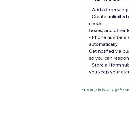
- Add a form widg
- Create unlimited 
check -
boxes, and other f
- Phone numbers a
automatically
Get notified via pu
so you can respond
- Store all form s
you keep your clie
* De prijs is in USD, gefactur