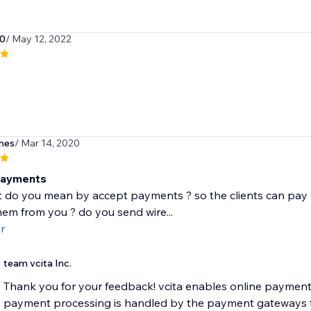
00
/ May 12, 2022
mes
/ Mar 14, 2020
payments
 do you mean by accept payments ? so the clients can pay wit
hem from you ? do you send wire...
r
team vcita Inc.
Thank you for your feedback! vcita enables online paymen
payment processing is handled by the payment gateways t