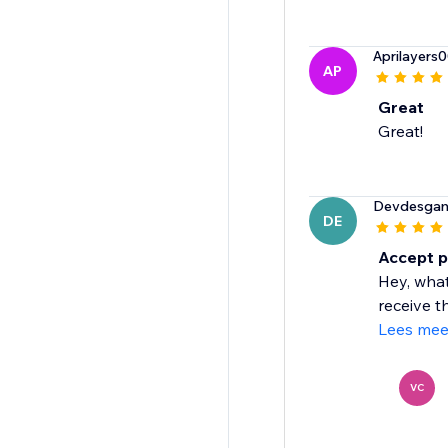
Aprilayers
AP
Great
Great!
Devdesga
DE
Accept 
Hey, what
receive t
Lees mee
VC