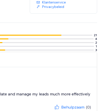
Klantenservice
Privacybeleid
21
4
2
1
3
ollate and manage my leads much more effectively
Behulpzaam
(0)