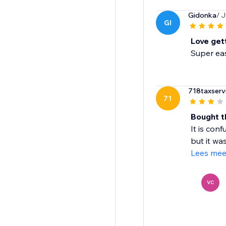
Gidonka
/ J
GI
Love get
Super eas
718taxserv
71
Bought t
It is con
but it was
Lees mee
VC