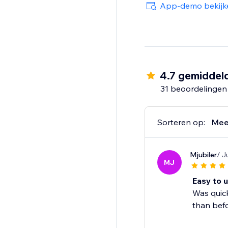
App-demo bekijk
4.7 gemiddel
31 beoordelingen
Sorteren op:
Mee
Mjubiler
/ J
MJ
Easy to 
Was quick
than befo