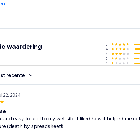
en
5
de waardering
4
3
2
1
st recente
ul 22, 2024
use
 and easy to add to my website. I liked how it helped me c
re (death by spreadsheet!)