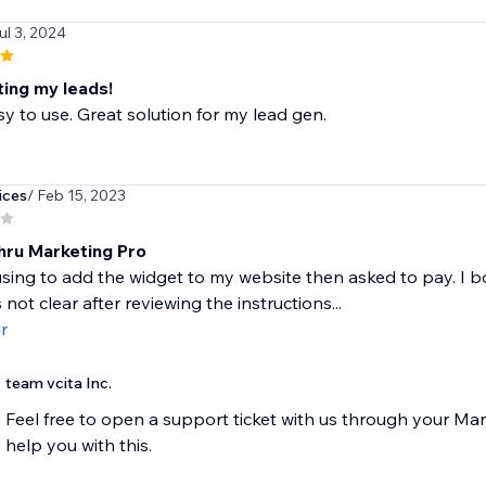
ul 3, 2024
ting my leads!
y to use. Great solution for my lead gen.
ices
/ Feb 15, 2023
hru Marketing Pro
fusing to add the widget to my website then asked to pay. I
 not clear after reviewing the instructions...
r
team vcita Inc.
Feel free to open a support ticket with us through your Ma