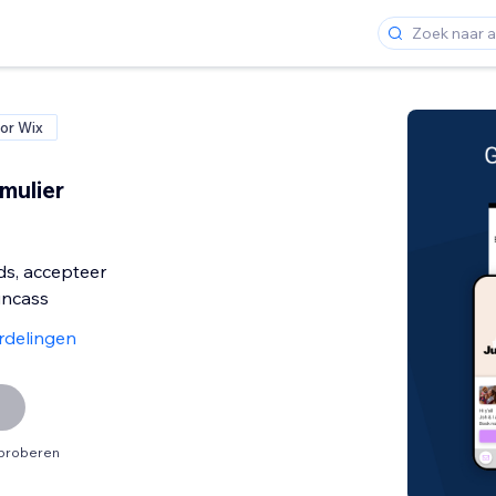
or Wix
mulier
ds, accepteer
incass
rdelingen
tproberen