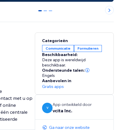
0
1
2
Categorieën
Communicatie
Formulieren
Beschikbaarheid:
Deze app is wereldwijd
beschikbaar.
Ondersteunde talen:
Engels
Aanbevolen in
Gratis apps
e
ontact met u op
App ontwikkeld door
f online
V
vcita Inc.
 één centrale
tiseerde
Ga naar onze website