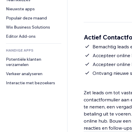
Video
Conversie
Pagina templates
Opslagoplossingen
Enquêtes
Nieuwste apps
PDF
Afbeeldingseffecten
Dropshipping
Chat
Bestanden delen
Populair deze maand
Knoppen en menu's
Prijzen en abonnementen
Opmerkingen
Nieuws
Banners en badges
Crowdfunding
Wix Business Solutions
Telefoonnummer
Contentdiensten
Rekenmachines
Eten en drinken
Community
Actief Contactfo
Editor Add-ons
Teksteffecten
Zoeken
Beoordelingen en testimonials
Bemachtig leads 
HANDIGE APPS
Weer
CRM
Accepteer online
Potentiële klanten 
Grafieken en tabellen
Accepteer online 
verzamelen
Ontvang nieuwe su
Verkeer analyseren
Interactie met bezoekers
Zet leads om tot vaste
contactformulier aan 
te nemen, een vergade
betaling uit te voeren
online hub. Bouw een 
reacties en follow-ups