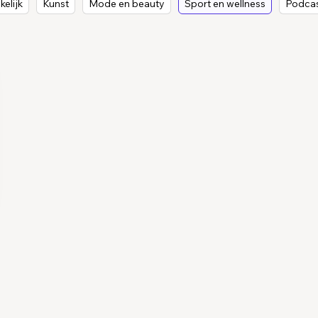
elijk
Kunst
Mode en beauty
Sport en wellness
Podca