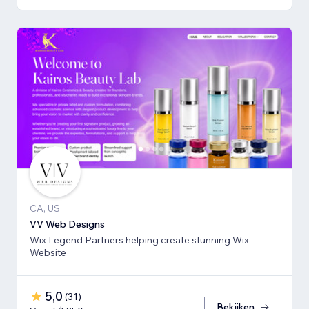
CA, US
VV Web Designs
Wix Legend Partners helping create stunning Wix
Website
5,0
(
31
)
Bekijken