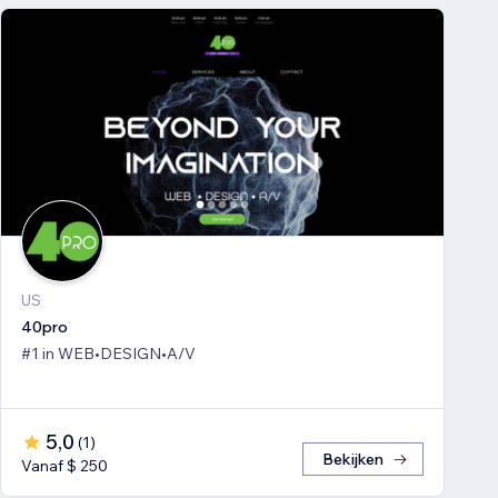
US
40pro
#1 in WEB•DESIGN•A/V
5,0
(
1
)
Bekijken
Vanaf $ 250