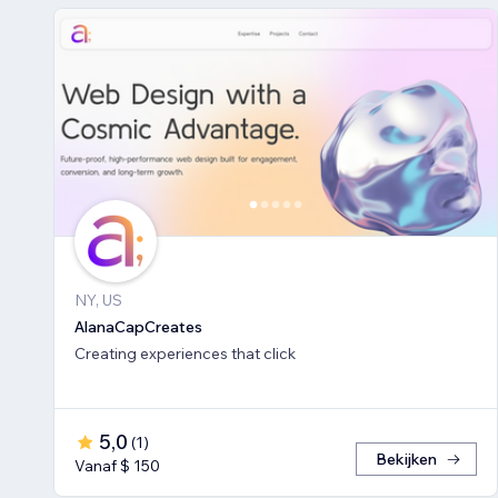
NY, US
AlanaCapCreates
Creating experiences that click
5,0
(
1
)
Bekijken
Vanaf $ 150