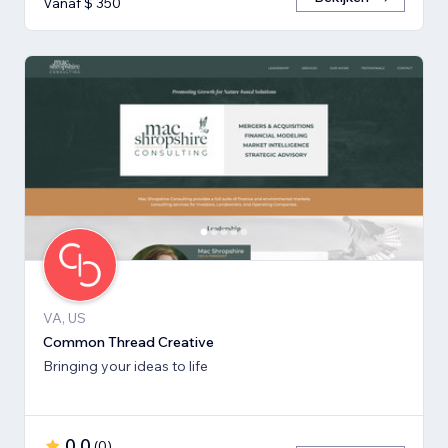
Vanaf $ 350
VA, US
Common Thread Creative
Bringing your ideas to life
0,0
(
0
)