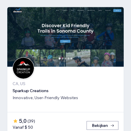
CA, US
Sparkup Creations
Innovative, User-Friendly Websites
5,0
(
39
)
Bekijken
Vanaf $ 50