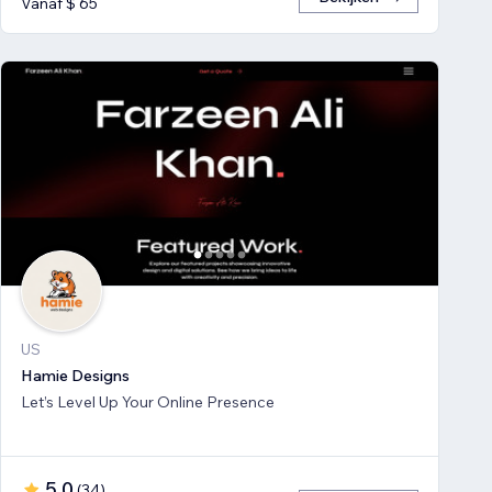
Vanaf $ 65
US
Hamie Designs
Let’s Level Up Your Online Presence
5,0
(
34
)