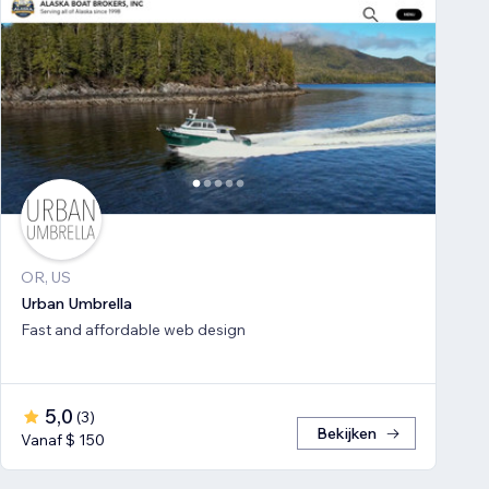
OR, US
Urban Umbrella
Fast and affordable web design
5,0
(
3
)
Bekijken
Vanaf $ 150