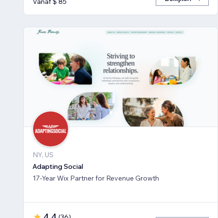
Vanaf $ 85
NY, US
Adapting Social
17-Year Wix Partner for Revenue Growth
4,4
(
36
)