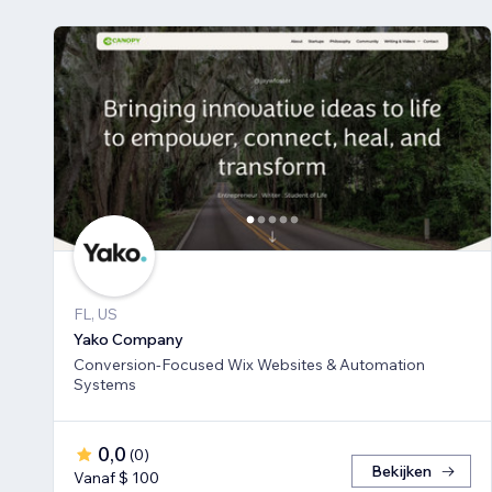
FL, US
Yako Company
Conversion-Focused Wix Websites & Automation
Systems
0,0
(
0
)
Bekijken
Vanaf $ 100