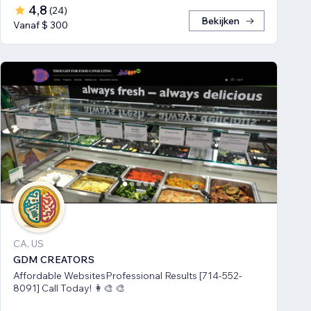
4,8
(
24
)
Bekijken
Vanaf $ 300
CA, US
GDM CREATORS
Affordable WebsitesProfessional Results [714-552-
8091] Call Today! 👩‍🎨 🎨