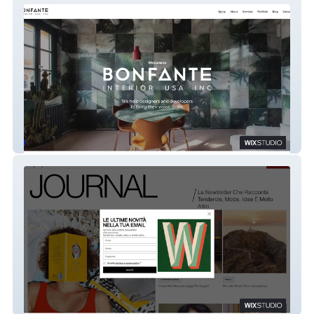
Bonfante USA
MyCupOfTea