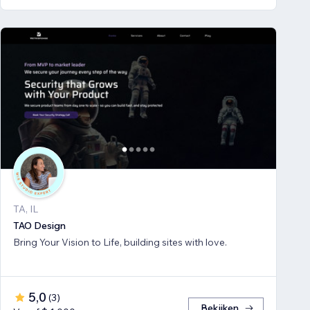
TA, IL
TAO Design
Bring Your Vision to Life, building sites with love.
5,0
(
3
)
Bekijken