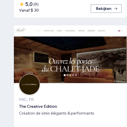
5,0
(
9
)
Bekijken
Vanaf $ 30
PAC, FR
The Creative Edition
Création de sites élégants & performants.