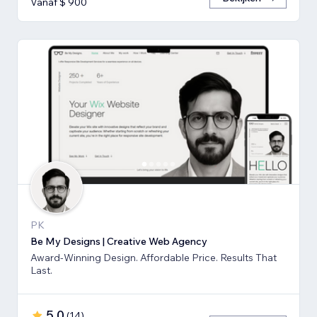
Vanaf $ 900
PK
Be My Designs | Creative Web Agency
Award-Winning Design. Affordable Price. Results That
Last.
5,0
(
14
)