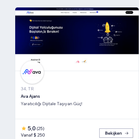
34, TR
Ava Ajans
Yaratıcılığı Dijitale Taşıyan Güç!
5,0
(
25
)
Bekijken
Vanaf $ 250