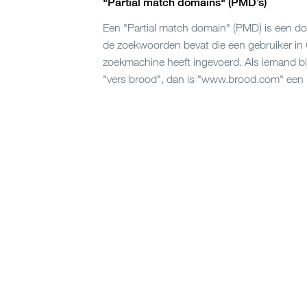
"Partial match domains" (PMD’s)
Een "Partial match domain" (PMD) is een d
de zoekwoorden bevat die een gebruiker in
zoekmachine heeft ingevoerd. Als iemand bi
"vers brood", dan is "
www.brood.com
" een
Kies de 