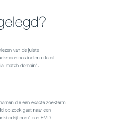
gelegd?
iezen van de juiste
oekmachines indien u kiest
ial match domain".
nnamen die een exacte zoekterm
ld op zoek gaat naar een
kbedrijf.com
" een EMD.