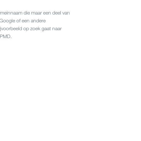
omeinnaam die maar een deel van
 Google of een andere
jvoorbeeld op zoek gaat naar
 PMD.
juiste domeinnaam en