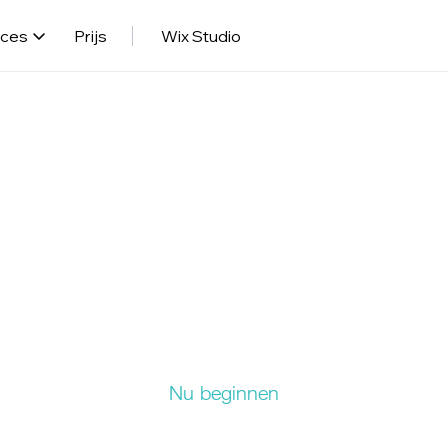
rces
Prijs
Wix Studio
es de domeinnaam 
past bij uw bedrijf
ier eenvoudige stappen om de perfecte domeinnaam te kiezen voor
Nu beginnen