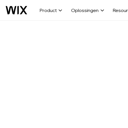
Product
Oplossingen
Resou
Uw
Als u een p
even welk
overzett