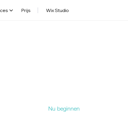
rces
Prijs
Wix Studio
 website. Uw dome
remiumpakket van Wix aanschaft, kunt u uw website koppele
 domein dat van u is. U kunt ook een domein dat u elders he
en naar Wix zodat u uw online aanwezigheid op één plek kunt
Nu beginnen