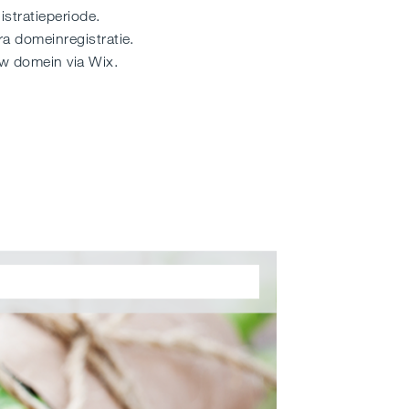
stratieperiode.
tra domeinregistratie.
uw domein via Wix.