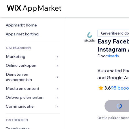
Appmarkt home
Geverifieerd do
Apps met korting
Easy Face
CATEGORIEËN
Instagram
Door
sixads
Marketing
Online verkopen
Advertenties
Automated Fa
Mobiel
Diensten en 
Apps voor webshops
and Google Ad
evenementen
Analytics
Verzending en levering
3.6
95 beoo
Media en content
Hotels
Social media
Verkoopknoppen
Evenementen
Ontwerp elementen
Galerij
SEO
Online cursussen
Restaurants
Muziek
Betrokkenheid
Kaarten en navigatie
Communicatie 
Print on demand
Vastgoed
Podcasts
Websitevermeldingen
Privacy en beveiliging
Boekhouding
Formulieren
Gratis pakket besc
ONTDEKKEN
Boekingen
Fotografie
E-mail
Ontime
Coupons en loyaliteit
Blog
Teamkeuzes