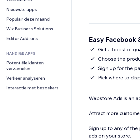
Video
Conversie
Pagina templates
Opslagoplossingen
Enquêtes
Nieuwste apps
PDF
Afbeeldingseffecten
Dropshipping
Chat
Bestanden delen
Populair deze maand
Knoppen en menu's
Prijzen en abonnementen
Opmerkingen
Nieuws
Banners en badges
Crowdfunding
Wix Business Solutions
Telefoonnummer
Contentdiensten
Rekenmachines
Eten en drinken
Community
Easy Facebook &
Editor Add-ons
Teksteffecten
Zoeken
Beoordelingen en testimonials
Get a boost of qual
HANDIGE APPS
Weer
CRM
Choose the produc
Potentiële klanten 
Grafieken en tabellen
Sign up for the pa
verzamelen
Pick where to dis
Verkeer analyseren
Interactie met bezoekers
Webstore Ads is an a
Attract more customer
Sign up to any of the 
ads on your store.