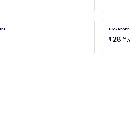
ent
Pro-abon
28
00
$
/