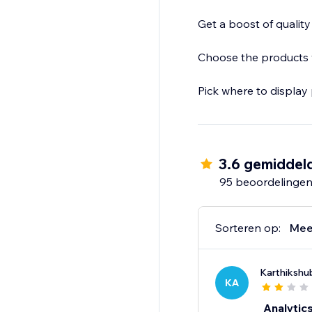
Get a boost of quality t
Choose the products y
Pick where to display 
3.6 gemiddel
95 beoordelinge
Sorteren op:
Mee
Karthikshu
KA
Analytics