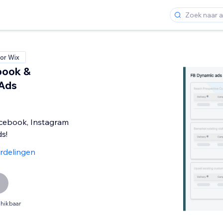
or Wix
book &
 Ads
cebook, Instagram
s!
rdelingen
hikbaar