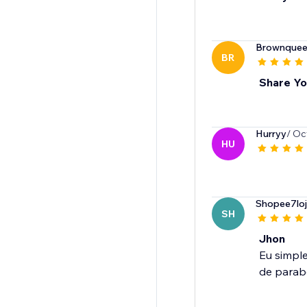
Brownquee
BR
Share Yo
Hurryy
/ Oc
HU
Shopee7lo
SH
Jhon
Eu simpl
de parabé