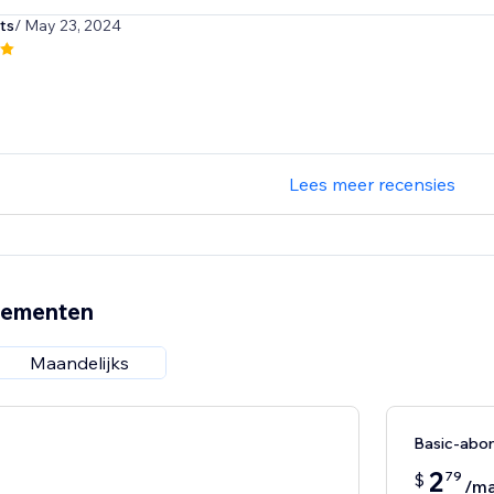
ts
/ May 23, 2024
Lees meer recensies
nementen
Maandelijks
Basic-abo
2
79
$
/m