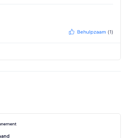
Behulpzaam
(1)
nnement
aand