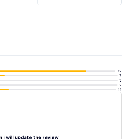
72
7
3
2
11
 i will update the review