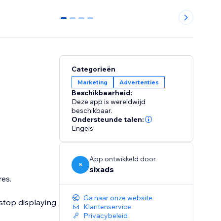
0
1
2
3
Categorieën
Marketing
Advertenties
Beschikbaarheid:
Deze app is wereldwijd
beschikbaar.
Ondersteunde talen:
Engels
App ontwikkeld door
S
sixads
res.
Ga naar onze website
 stop displaying
Klantenservice
Privacybeleid