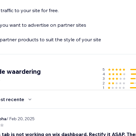
raffic to your site for free.
ou want to advertise on partner sites
partner products to suit the style of your site
5
de waardering
4
n
3
2
1
st recente
bha
/ Feb 20, 2025
 tab is not working on wix dashboard. Rectify it ASAP. Then