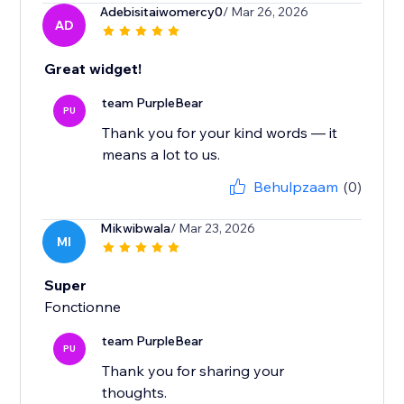
Adebisitaiwomercy0
/ Mar 26, 2026
AD
Great widget!
team PurpleBear
PU
Thank you for your kind words — it
means a lot to us.
Behulpzaam
(0)
Mikwibwala
/ Mar 23, 2026
MI
Super
Fonctionne
team PurpleBear
PU
Thank you for sharing your
thoughts.