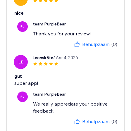
nice
team PurpleBear
PU
Thank you for your review!
Behulpzaam
(0)
Leonsk8te
/ Apr 4, 2026
LE
gut
super app!
team PurpleBear
PU
We really appreciate your positive
feedback.
Behulpzaam
(0)