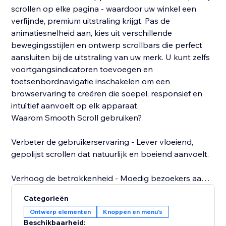
scrollen op elke pagina - waardoor uw winkel een
verfijnde, premium uitstraling krijgt. Pas de
animatiesnelheid aan, kies uit verschillende
bewegingsstijlen en ontwerp scrollbars die perfect
aansluiten bij de uitstraling van uw merk. U kunt zelfs
voortgangsindicatoren toevoegen en
toetsenbordnavigatie inschakelen om een
browservaring te creëren die soepel, responsief en
intuïtief aanvoelt op elk apparaat.
Waarom Smooth Scroll gebruiken?
Verbeter de gebruikerservaring - Lever vloeiend,
gepolijst scrollen dat natuurlijk en boeiend aanvoelt.
Verhoog de betrokkenheid - Moedig bezoekers aan
om langer te browsen dankzij de naadloze beweging
Categorieën
door uw pagina's.
Ontwerp elementen
Knoppen en menu's
Beschikbaarheid: