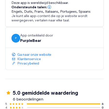
Sluit aan bij uw merk - Pas elke beweging en elk detail
Deze app is wereldwijd beschikbaar.
aan om de esthetiek van uw winkel aan te vullen.
Ondersteunde talen:
Engels
,
Duits
,
Frans
,
Italiaans
,
Portugees
,
Spaans
Je kunt alle app-content die op je website wordt
Voeg een vleugje verfijning toe aan uw website -
weergegeven, vertalen naar elke taal.
installeer vandaag nog Smooth Scroll en laat elke
scroll soepel, modern en premium aanvoelen.
App ontwikkeld door
P
PurpleBear
Ga naar onze website
Klantenservice
Privacybeleid
5.0 gemiddelde waardering
6 beoordelingen
5
6
4
0