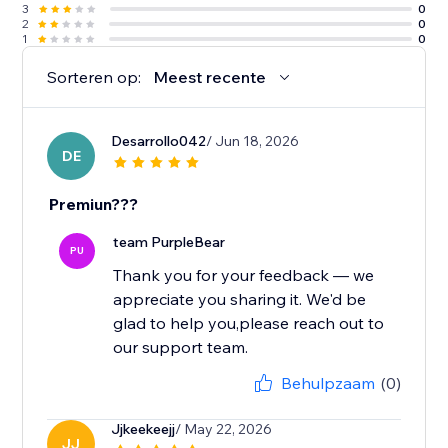
3
0
2
0
1
0
Sorteren op:
Meest recente
Desarrollo042
/ Jun 18, 2026
DE
Premiun???
team PurpleBear
PU
Thank you for your feedback — we
appreciate you sharing it. We'd be
glad to help you,please reach out to
our support team.
Behulpzaam
(0)
Jjkeekeejj
/ May 22, 2026
JJ