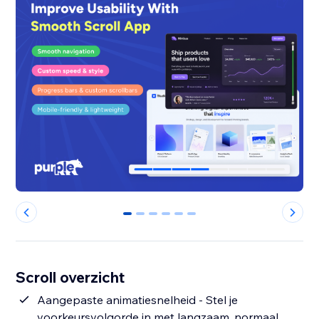
0
1
2
3
4
5
Scroll overzicht
Aangepaste animatiesnelheid - Stel je
voorkeursvolgorde in met langzaam, normaal,