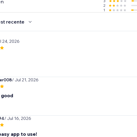
en
3
2
1
st recente
ul 24, 2026
er008
/ Jul 21, 2026
o good
94
/ Jul 16, 2026
easy app to use!