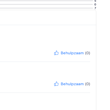
5
0
7
Behulpzaam
(0)
Behulpzaam
(0)