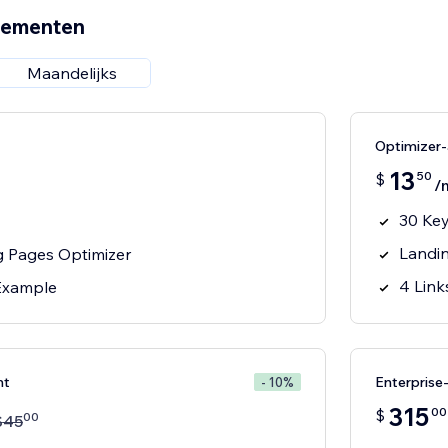
nementen
Maandelijks
Optimizer
13
50
$
/
30 Ke
Landi
g Pages Optimizer
4 Link
 Example
nt
Enterpris
- 10%
315
00
$
00
$
45