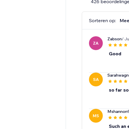
426 beoordeling
Sorteren op:
Mee
Zabson
/ J
ZA
Good
Sarahwagn
SA
so far s
Mshannon
MS
Such an 