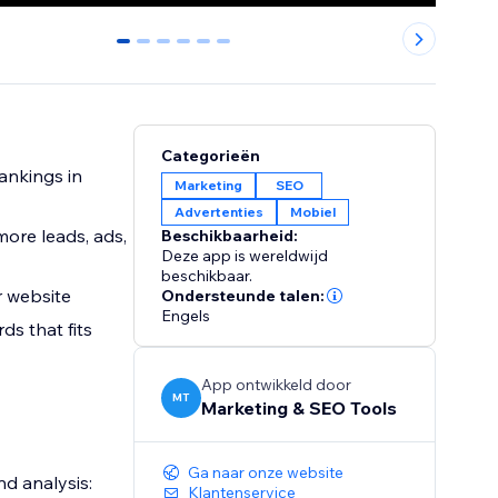
0
1
2
3
4
5
Categorieën
ankings in
Marketing
SEO
Advertenties
Mobiel
more leads, ads,
Beschikbaarheid:
Deze app is wereldwijd
beschikbaar.
r website
Ondersteunde talen:
Engels
s that fits
App ontwikkeld door
MT
Marketing & SEO Tools
Ga naar onze website
d analysis:
Klantenservice