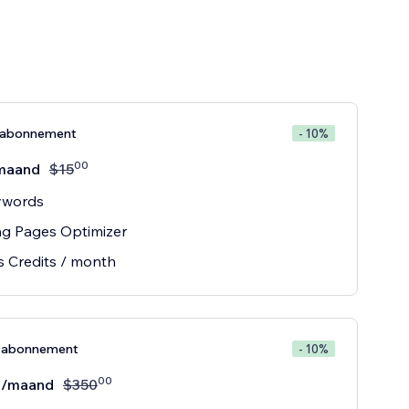
-abonnement
- 10%
00
maand
$
15
ywords
ng Pages Optimizer
s Credits / month
e-abonnement
- 10%
00
/maand
$
350