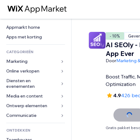
Appmarkt home
- 10%
Gever
Apps met korting
AI SEOly -
CATEGORIEËN
App Ever
Door
Marketing 
Marketing
Online verkopen
Advertenties
Boost Traffic,
Mobiel
Diensten en 
Apps voor webshops
Optimization
evenementen
Analytics
Verzending en levering
4.9
426 beo
Media en content
Hotels
Social media
Verkoopknoppen
Evenementen
Ontwerp elementen
Galerij
SEO
Online cursussen
Restaurants
Muziek
Betrokkenheid
Kaarten en navigatie
Communicatie 
Print on demand
Vastgoed
Podcasts
Websitevermeldingen
Privacy en beveiliging
Boekhouding
Formulieren
Gratis pakket besc
ONTDEKKEN
Boekingen
Fotografie
E-mail
Ontime
Coupons en loyaliteit
Blog
Teamkeuzes