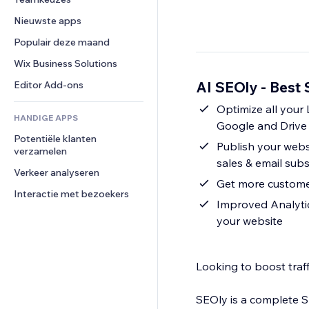
Video
Conversie
Pagina templates
Opslagoplossingen
Enquêtes
Nieuwste apps
PDF
Afbeeldingseffecten
Dropshipping
Chat
Bestanden delen
Populair deze maand
Knoppen en menu's
Prijzen en abonnementen
Opmerkingen
Nieuws
Banners en badges
Crowdfunding
Wix Business Solutions
Telefoonnummer
Contentdiensten
Rekenmachines
Eten en drinken
Community
AI SEOly - Best
Editor Add-ons
Teksteffecten
Zoeken
Beoordelingen en testimonials
Optimize all your
HANDIGE APPS
Weer
CRM
Google and Drive 
Potentiële klanten 
Grafieken en tabellen
Publish your websi
verzamelen
sales & email subs
Verkeer analyseren
Get more customers
Interactie met bezoekers
Improved Analytic
your website
Looking to boost traff
SEOly is a complete S