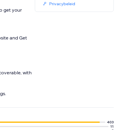
Privacybeleid
to get your
site and Get
coverable, with
gs.
403
11