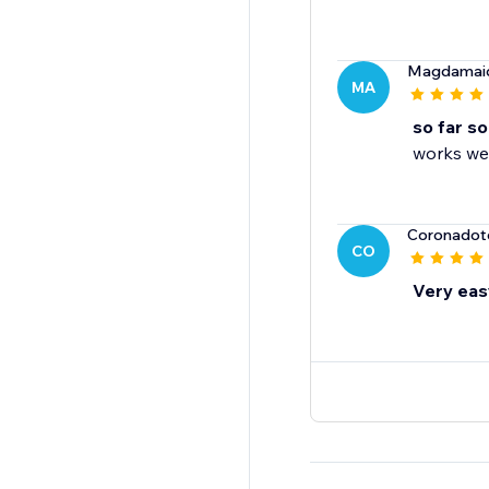
Magdamai
MA
so far s
works wel
Coronadot
CO
Very eas