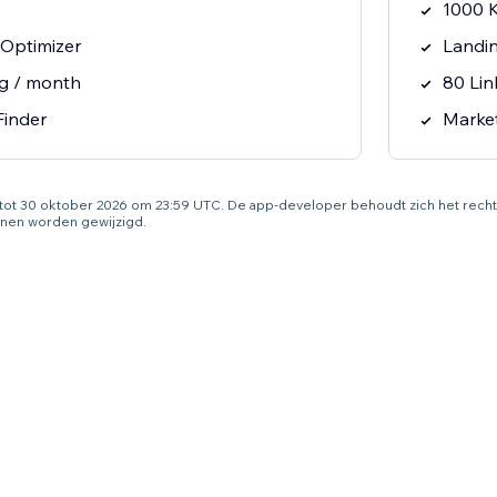
1000 
Optimizer
Landi
ng / month
80 Lin
Finder
Marke
g tot 30 oktober 2026 om 23:59 UTC. De app-developer behoudt zich het rec
nen worden gewijzigd.