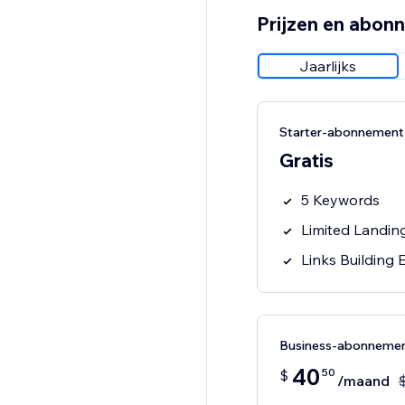
Prijzen en abon
Jaarlijks
Starter-abonnement
Gratis
5 Keywords
Limited Landin
Links Building
Business-abonneme
40
50
$
/maand