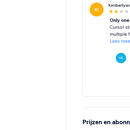
Kimberlyw
KI
Only one
Cursor st
multiple 
Lees mee
CE
Prijzen en abon