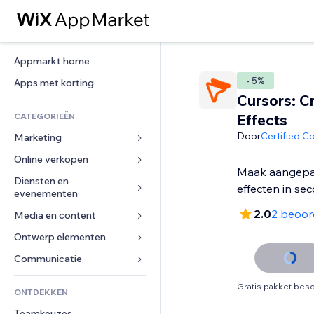
Appmarkt home
- 5%
Apps met korting
Cursors: C
CATEGORIEËN
Effects
Door
Certified C
Marketing
Online verkopen
Advertenties
Maak aangepas
Mobiel
Diensten en 
Apps voor webshops
effecten in se
evenementen
Analytics
Verzending en levering
2.0
2 beoor
Media en content
Hotels
Social media
Verkoopknoppen
Evenementen
Ontwerp elementen
Galerij
SEO
Online cursussen
Restaurants
Muziek
Betrokkenheid
Kaarten en navigatie
Communicatie 
Print on demand
Vastgoed
Podcasts
Websitevermeldingen
Privacy en beveiliging
Boekhouding
Formulieren
Gratis pakket besc
ONTDEKKEN
Boekingen
Fotografie
E-mail
Ontime
Coupons en loyaliteit
Blog
Teamkeuzes