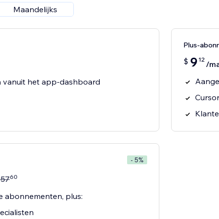
Maandelijks
Plus-abon
9
12
$
/m
Aange
n vanuit het app-dashboard
Curso
Klante
- 5%
60
$
57
re abonnementen, plus:
cialisten