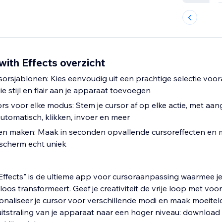
with Effects overzicht
sorsjablonen: Kies eenvoudig uit een prachtige selectie voo
e stijl en flair aan je apparaat toevoegen
s voor elke modus: Stem je cursor af op elke actie, met aa
tomatisch, klikken, invoer en meer
ten maken: Maak in seconden opvallende cursoreffecten en 
scherm echt uniek
 Effects" is de ultieme app voor cursoraanpassing waarmee je
oos transformeert. Geef je creativiteit de vrije loop met vo
onaliseer je cursor voor verschillende modi en maak moeite
 uitstraling van je apparaat naar een hoger niveau: download