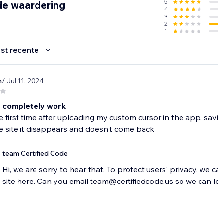
5
de waardering
4
3
2
1
st recente
n
/ Jul 11, 2024
 completely work
 first time after uploading my custom cursor in the app, savin
e site it disappears and doesn't come back
team Certified Code
Hi, we are sorry to hear that. To protect users' privacy, we 
site here. Can you email team@certifiedcode.us so we can l