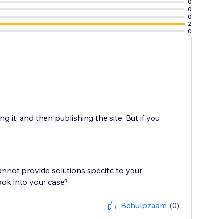
0
0
0
2
0
g it, and then publishing the site. But if you
cannot provide solutions specific to your
ook into your case?
Behulpzaam
(0)