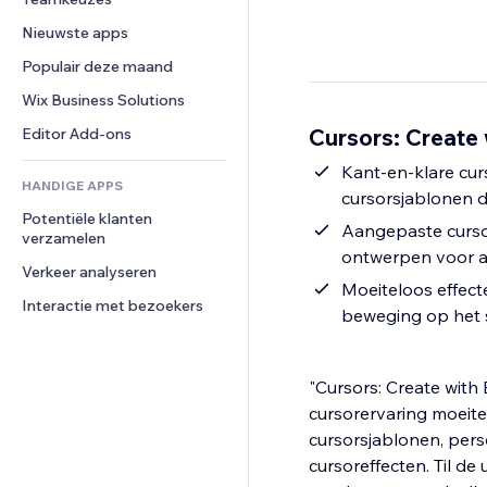
Video
Conversie
Pagina templates
Opslagoplossingen
Enquêtes
Nieuwste apps
PDF
Afbeeldingseffecten
Dropshipping
Chat
Bestanden delen
Populair deze maand
Knoppen en menu's
Prijzen en abonnementen
Opmerkingen
Nieuws
Banners en badges
Crowdfunding
Wix Business Solutions
Telefoonnummer
Contentdiensten
Rekenmachines
Eten en drinken
Community
Cursors: Create 
Editor Add-ons
Teksteffecten
Zoeken
Beoordelingen en testimonials
Kant-en-klare cur
HANDIGE APPS
Weer
CRM
cursorsjablonen di
Potentiële klanten 
Grafieken en tabellen
Aangepaste cursor
verzamelen
ontwerpen voor au
Verkeer analyseren
Moeiteloos effec
Interactie met bezoekers
beweging op het 
"Cursors: Create with
cursorervaring moeitel
cursorsjablonen, pers
cursoreffecten. Til de