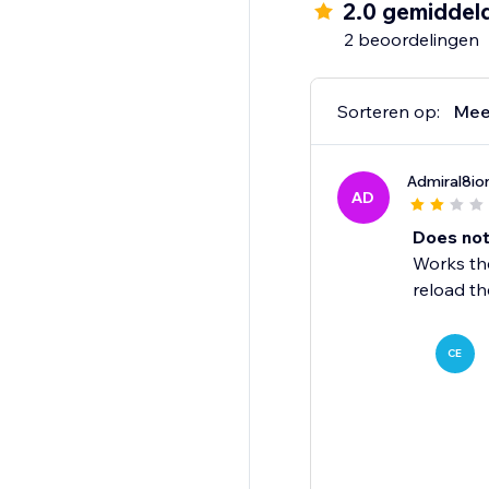
2.0 gemiddel
2 beoordelingen
Sorteren op:
Mee
Admiral8io
AD
Does not
Works the
reload th
CE