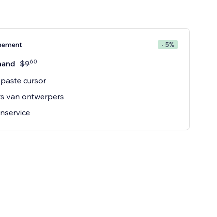
nement
- 5%
60
aand
$
9
paste cursor
rs van ontwerpers
nservice