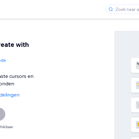
reate with
ode
te cursors en
conden
delingen
hikbaar