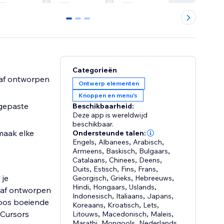
0
1
2
Categorieën
raf ontworpen
Ontwerp elementen
Knoppen en menu's
ngepaste
Beschikbaarheid:
Deze app is wereldwijd
beschikbaar.
maak elke
Ondersteunde talen:
Engels
,
Albanees
,
Arabisch
,
Armeens
,
Baskisch
,
Bulgaars
,
Catalaans
,
Chinees
,
Deens
,
Duits
,
Estisch
,
Fins
,
Frans
,
 je
Georgisch
,
Grieks
,
Hebreeuws
,
Hindi
,
Hongaars
,
IJslands
,
oraf ontworpen
Indonesisch
,
Italiaans
,
Japans
,
loos boeiende
Koreaans
,
Kroatisch
,
Lets
,
 Cursors
Litouws
,
Macedonisch
,
Maleis
,
Marathi
,
Mongools
,
Nederlands
,