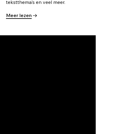
tekstthema's en veel meer.
Meer lezen
Genereer
verkeer dat
converteert
Promoot je bedrijf en bereik de juiste
doelgroep:
- Complete SEO-oplossing
- AI-gestuurde Facebook- en
Instagram advertenties