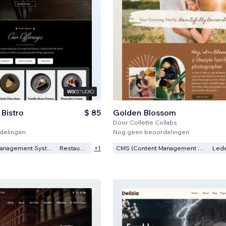
 Bistro
$ 85
Golden Blossom
Door
Collette Collabs
delingen
Nog geen beoordelingen
CMS (Content Management Systeem)
Restaurant
CMS (Content Management Systeem)
+
1