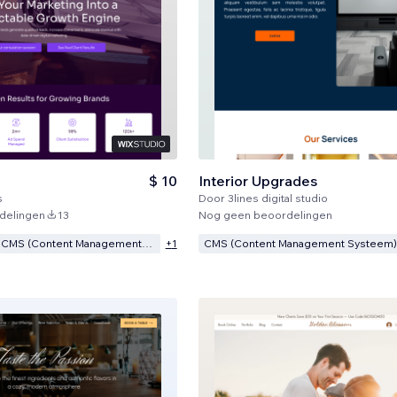
$ 10
Interior Upgrades
s
Door
3lines digital studio
delingen
13
Nog geen beoordelingen
CMS (Content Management Systeem)
CMS (Content Management Systeem)
+
1