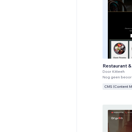
Restaurant &
Door
Kitteeh
Nog geen beoor