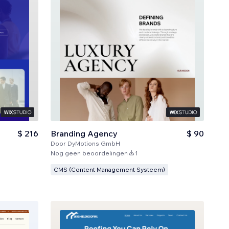
$ 216
Branding Agency
$ 90
Door
DyMotions GmbH
Nog geen beoordelingen
1
CMS (Content Management Systeem)