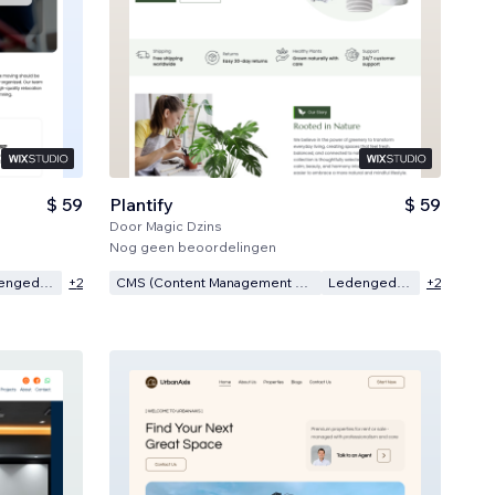
$ 59
Plantify
$ 59
Door
Magic Dzins
Nog geen beoordelingen
Ledengedeelte
CMS (Content Management Systeem)
Ledengedeelte
+
2
+
2