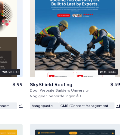
$ 99
SkyShield Roofing
$ 59
Door
Website Builders University
Nog geen beoordelingen
1
Abonnementen
Aangepaste code
CMS (Content Management Systeem)
+
1
+
1