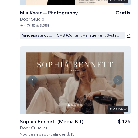
Mia Kwan—Photography
Gratis
Door
Studio Il
4,7
(
15
)
3.558
Aangepaste code
CMS (Content Management Systeem)
+
1
Sophia Bennett (Media Kit)
$ 125
Door
Cultelier
Nog geen beoordelingen
15