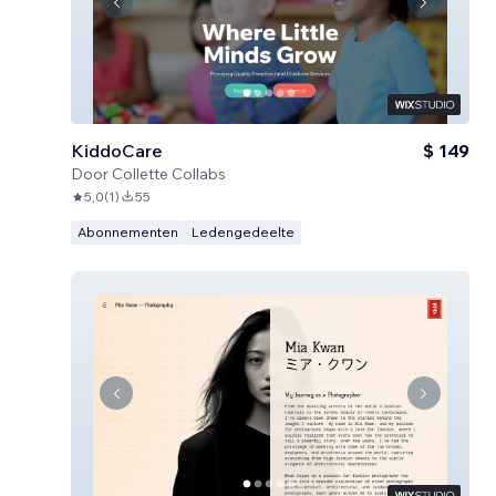
KiddoCare
$ 149
Door
Collette Collabs
5,0
(
1
)
55
Abonnementen
Ledengedeelte