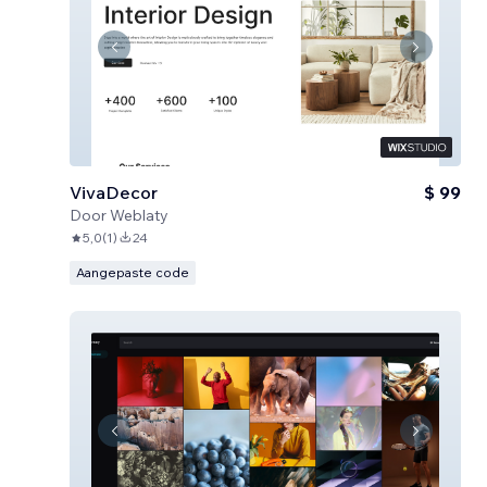
VivaDecor
$ 99
Door
Weblaty
5,0
(
1
)
24
Aangepaste code