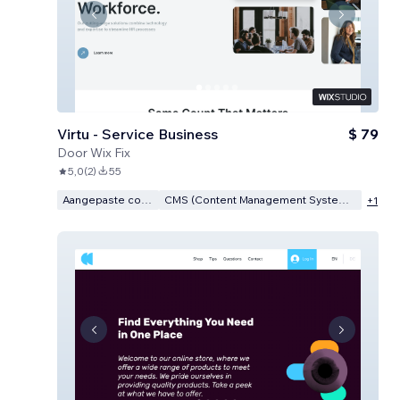
Virtu - Service Business
$ 79
Door
Wix Fix
5,0
(
2
)
55
Aangepaste code
CMS (Content Management Systeem)
+
1