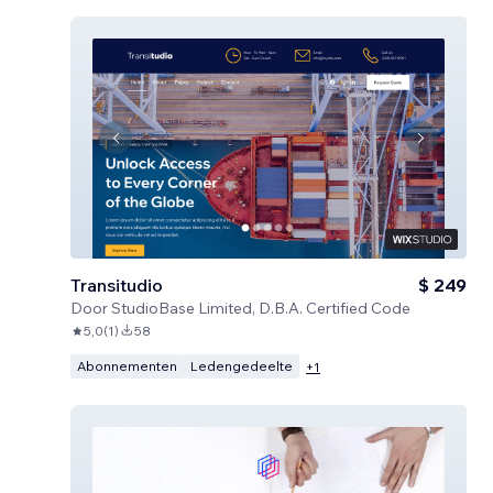
Transitudio
$ 249
Door
StudioBase Limited, D.B.A. Certified Code
5,0
(
1
)
58
Abonnementen
Ledengedeelte
+
1