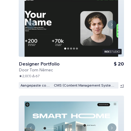
Designer Portfolio
$ 20
Door
Tom Němec
2,0
(
1
)
67
Aangepaste code
CMS (Content Management Systeem)
+
1