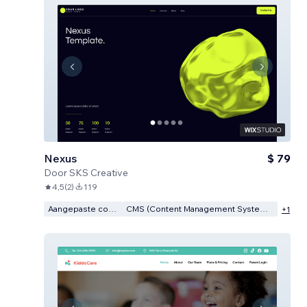
Nexus
$ 79
Door
SKS Creative
4,5
(
2
)
119
Aangepaste code
CMS (Content Management Systeem)
+
1