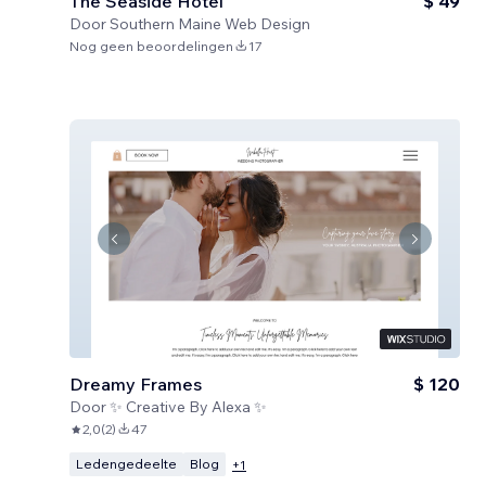
The Seaside Hotel
$ 49
Door
Southern Maine Web Design
Nog geen beoordelingen
17
Dreamy Frames
$ 120
Door
✨ Creative By Alexa ✨
2,0
(
2
)
47
Ledengedeelte
Blog
+
1