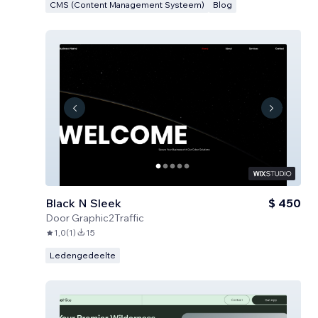
CMS (Content Management Systeem)
Blog
Black N Sleek
$ 450
Door
Graphic2Traffic
1,0
(
1
)
15
Ledengedeelte