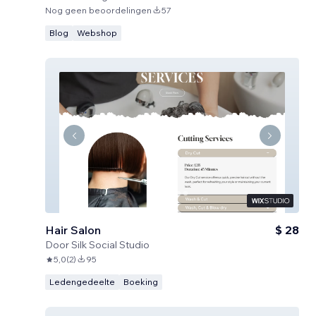
Nog geen beoordelingen
57
Blog
Webshop
Hair Salon
$ 28
Door
Silk Social Studio
5,0
(
2
)
95
Ledengedeelte
Boeking