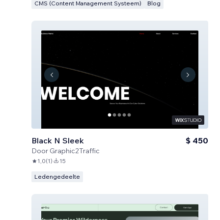
CMS (Content Management Systeem)
Blog
Black N Sleek
$ 450
Door
Graphic2Traffic
1,0
(
1
)
15
Ledengedeelte