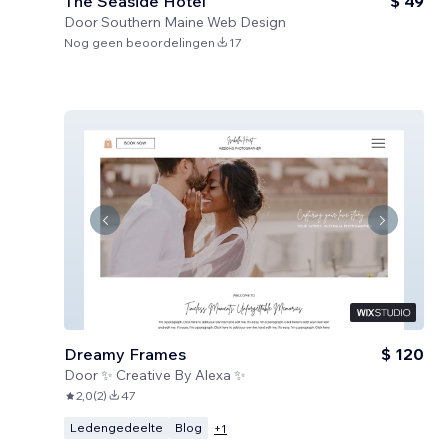
The Seaside Hotel
$ 49
Door
Southern Maine Web Design
Nog geen beoordelingen
17
Dreamy Frames
$ 120
Door
✨ Creative By Alexa ✨
2,0
(
2
)
47
Ledengedeelte
Blog
+
1