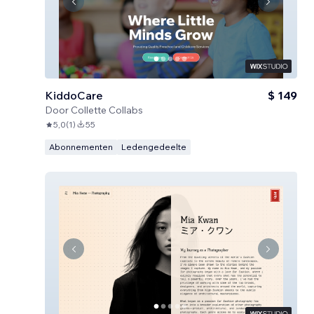
KiddoCare
$ 149
Door
Collette Collabs
5,0
(
1
)
55
Abonnementen
Ledengedeelte