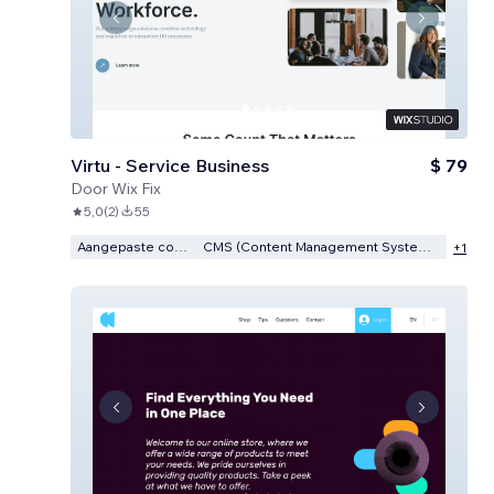
Virtu - Service Business
$ 79
Door
Wix Fix
5,0
(
2
)
55
Aangepaste code
CMS (Content Management Systeem)
+
1