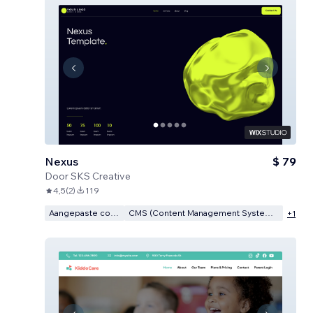
Nexus
$ 79
Door
SKS Creative
4,5
(
2
)
119
Aangepaste code
CMS (Content Management Systeem)
+
1