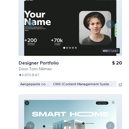
Designer Portfolio
$ 20
Door
Tom Němec
2,0
(
1
)
67
Aangepaste code
CMS (Content Management Systeem)
+
1