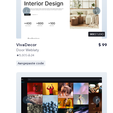
VivaDecor
$ 99
Door
Weblaty
5,0
(
1
)
24
Aangepaste code