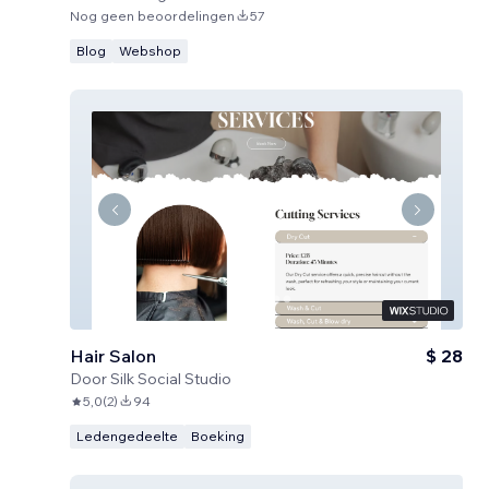
Nog geen beoordelingen
57
Blog
Webshop
Hair Salon
$ 28
Door
Silk Social Studio
5,0
(
2
)
94
Ledengedeelte
Boeking