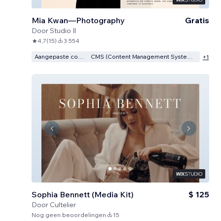
Mia Kwan—Photography
Gratis
Door
Studio Il
4,7
(
15
)
3.554
Aangepaste code
CMS (Content Management Systeem)
+
1
Sophia Bennett (Media Kit)
$ 125
Door
Cultelier
Nog geen beoordelingen
15