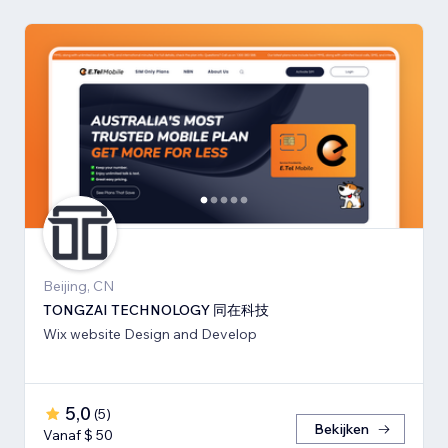
Beijing, CN
TONGZAI TECHNOLOGY 同在科技
Wix website Design and Develop
5,0
(
5
)
Bekijken
Vanaf $ 50