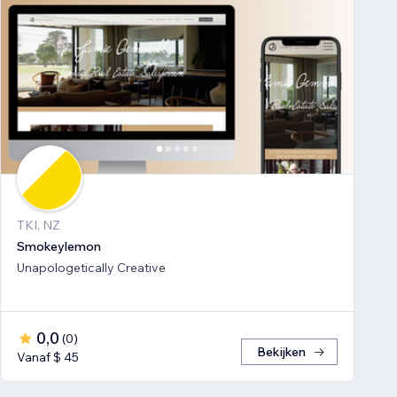
TKI, NZ
Smokeylemon
Unapologetically Creative
0,0
(
0
)
Bekijken
Vanaf $ 45