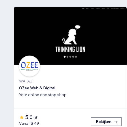
WA, AU
OZee Web & Digital
Your online one stop shop
5,0
(
8
)
Bekijken
Vanaf $ 49