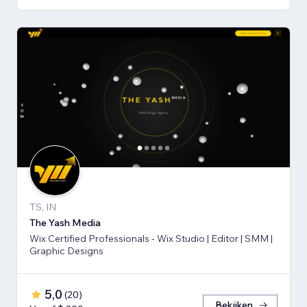
TS, IN
The Yash Media
Wix Certified Professionals - Wix Studio | Editor | SMM |
Graphic Designs
5,0
(
20
)
Bekijken