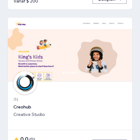
Vanaf $ 200
IN
Creohub
Creative Studio
0,0
(
0
)