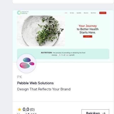
PK
Pebble Web Solutions
Design That Reflects Your Brand
0,0
(
0
)
Bekijken