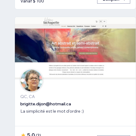
Vanaf $ 100
QC, CA
brigitte.dijon@hotmail.ca
La simplicité est le mot d'ordre :)
5,0
(
3
)