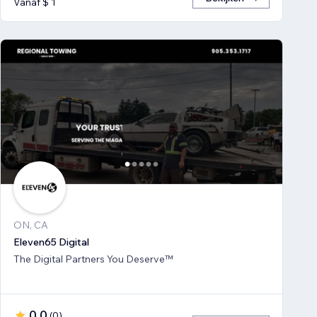
Vanaf $ 1
ON, CA
Eleven65 Digital
The Digital Partners You Deserve™
0,0
(
0
)