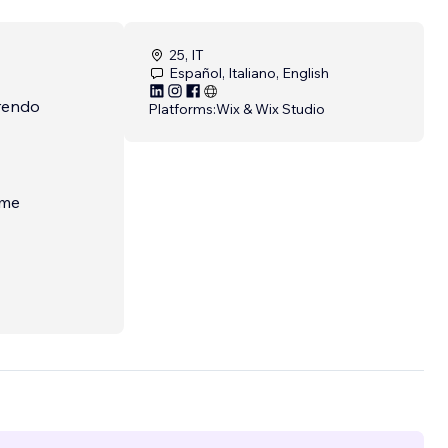
25, IT
Español, Italiano, English
frendo
Platforms:
Wix & Wix Studio
ome
n la
 ogni