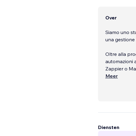
Over
Siamo uno stu
una gestione 
Oltre alla pr
automazioni a
Zappier o Ma
Meer
Organizziamo 
nostra esperi
esigenza.
...
Diensten