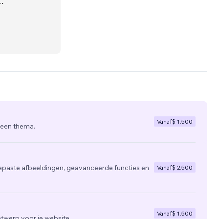
e focus
ng
Vanaf
$ 1.500
 een thema.
epaste afbeeldingen, geavanceerde functies en
Vanaf
$ 2.500
Vanaf
$ 1.500
twerp voor je website.