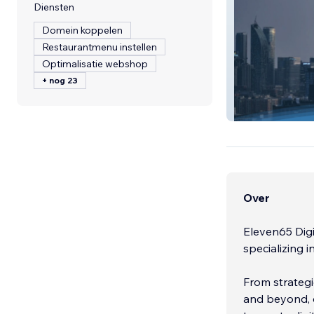
Diensten
Domein koppelen
Restaurantmenu instellen
Optimalisatie webshop
+ nog 23
Canaduct Clean
Over
Eleven65 Digi
specializing i
From strategi
and beyond, o