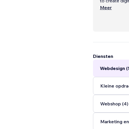
to create digi
measurable re
Meer
Whether you'r
streamlining 
on solving th
solutions bui
Diensten
Webdesign (
Kleine opdra
Webshop (4)
Marketing en