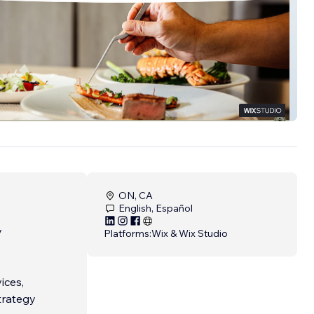
& Dates
ON, CA
English, Español
y
Platforms:
Wix & Wix Studio
ices,
trategy