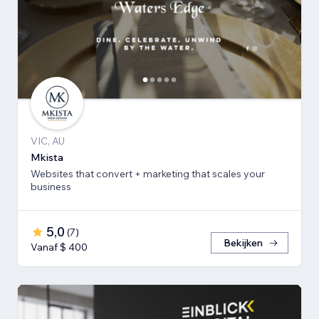
VIC, AU
Mkista
Websites that convert + marketing that scales your
business
5,0
(
7
)
Bekijken
Vanaf $ 400