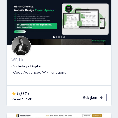
WP, LK
Codedays Digital
I Code Advanced Wix Functions
5,0
(
1
)
Bekijken
Vanaf $ 498