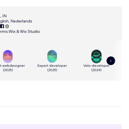
, IN
glish, Nederlands
orms:
Wix & Wix Studio
rt webdesigner
Expert developer
Velo-developer
T
(
2025
)
(
2025
)
(
2024
)