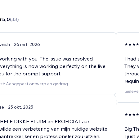
5,0
(
33
)
vnish
26 mrt. 2026
working with you. The issue was resolved
I had 
verything is now working perfectly on the live
They w
you for the prompt support.
throug
requir
nst: Aangepast ontwerp en gedrag
Geleve
lse
25 okt. 2025
e HELE DIKKE PLUIM en PROFICIAT aan
wilde een verbetering van mijn huidige website
Big Th
aantrekkelijker en professioneler zou uitzien.
I just