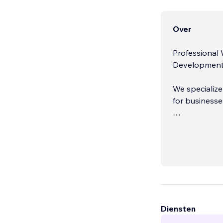
Over
Professional 
Development
We specialize
for businesses
We help busin
their Sales an
Diensten