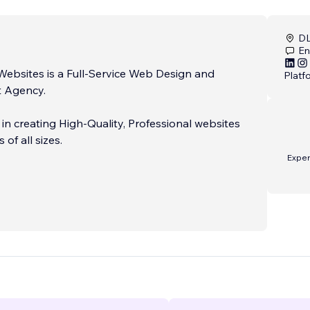
DL
En
Websites is a Full-Service Web Design and
Platf
 Agency.
 in creating High-Quality, Professional websites
 of all sizes.
Expe
esses establish their online presence, increase
d drive more traffic to their website.