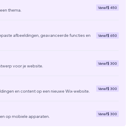
Vanaf
$ 450
 een thema.
epaste afbeeldingen, geavanceerde functies en
Vanaf
$ 650
Vanaf
$ 300
twerp voor je website.
Vanaf
$ 300
ldingen en content op een nieuwe Wix-website.
Vanaf
$ 300
zien op mobiele apparaten.