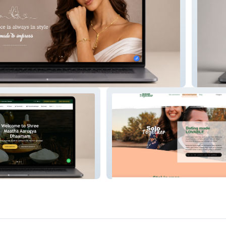
PEACE
SoloTogether