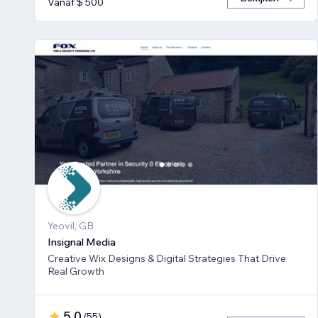
Vanaf $ 500
Yeovil, GB
Insignal Media
Creative Wix Designs & Digital Strategies That Drive
Real Growth
5,0
(
55
)