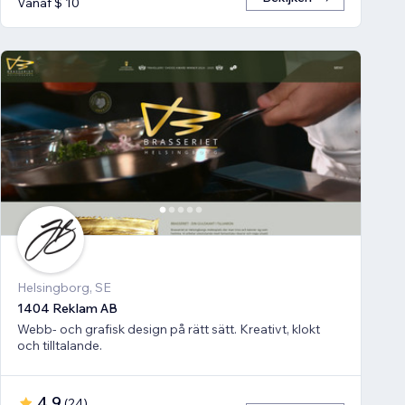
Vanaf $ 10
Helsingborg, SE
1404 Reklam AB
Webb- och grafisk design på rätt sätt. Kreativt, klokt
och tilltalande.
4,9
(
24
)