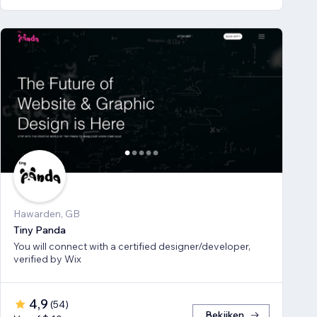
Hawarden, GB
Tiny Panda
You will connect with a certified designer/developer,
verified by Wix
4,9
(
54
)
Bekijken