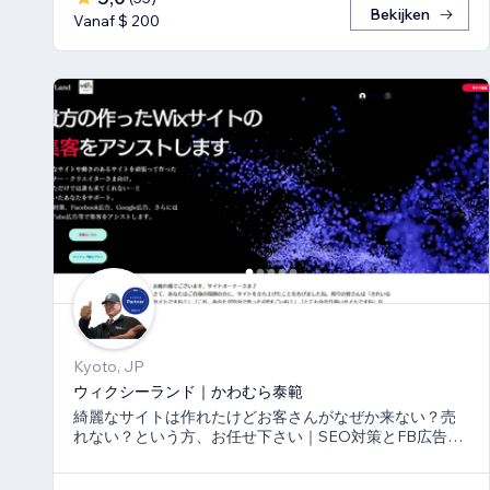
Bekijken
Vanaf $ 200
Kyoto, JP
ウィクシーランド｜かわむら泰範
綺麗なサイトは作れたけどお客さんがなぜか来ない？売
れない？という方、お任せ下さい｜SEO対策とFB広告
⇒LP⇒予約・売上獲得の仕組み作りのお手伝い