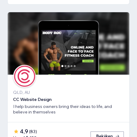
QLD, AU
CC Website Design
I help business owners bring their ideas to life, and
believe in themselves
4,9
(
83
)
Bekijken