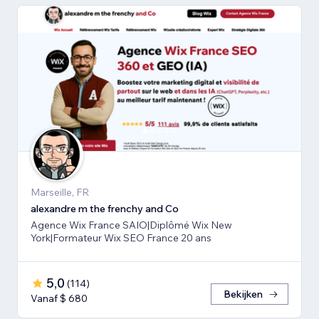
Marseille, FR
alexandre m the frenchy and Co
Agence Wix France SAIO|Diplômé Wix New
York|Formateur Wix SEO France 20 ans
5,0
(
114
)
Bekijken
Vanaf $ 680