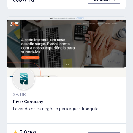
Vanaf $ 150
SP, BR
River Company
Levando o seu negócio para águas tranquilas.
5,0
(
103
)