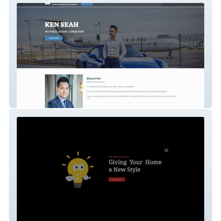
Ken seah
Goldmak India