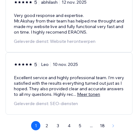
5
abhilash
12 nov. 2025
Very good response and expertise.
Mr.Akshay from their team has helped me throught and
made my website live and fully functional very fast and
on time. I highly recomend ERAONS.
Geleverde dienst: Website herontwerpen
5
Leo
10 nov. 2025
Excellent service and highly professional team. I’m very
satisfied with the results everything turned out just as I
hoped. They also provided clear and accurate answers
to all my questions. Highly rec
...
Meer tonen
Geleverde dienst: SEO-diensten
1
2
3
4
5
...
18