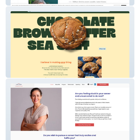
eleftheria
SomeLeft