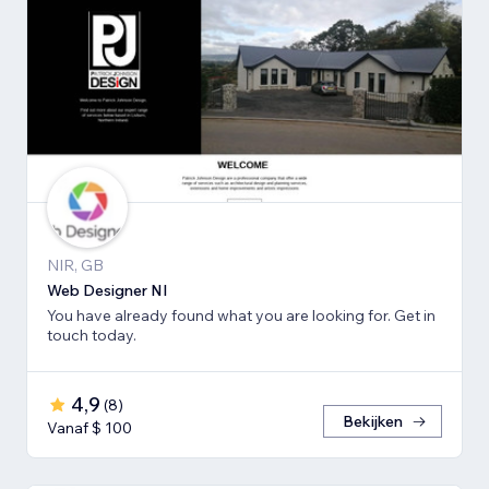
NIR, GB
Web Designer NI
You have already found what you are looking for. Get in
touch today.
4,9
(
8
)
Bekijken
Vanaf $ 100