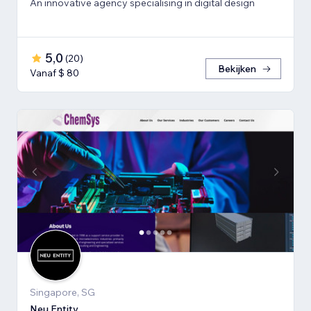
An innovative agency specialising in digital design
5,0
(
20
)
Bekijken
Vanaf $ 80
Singapore, SG
Neu Entity