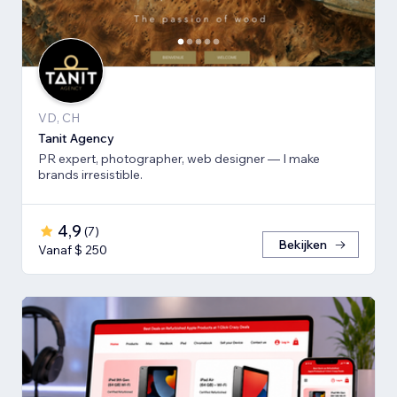
VD, CH
Tanit Agency
PR expert, photographer, web designer — I make
brands irresistible.
4,9
(
7
)
Bekijken
Vanaf $ 250