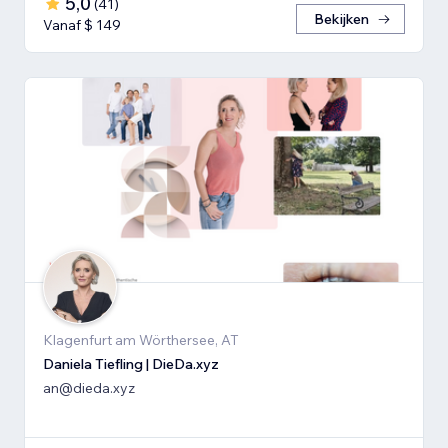
5,0
(
41
)
Bekijken
Vanaf $ 149
Klagenfurt am Wörthersee, AT
Daniela Tiefling | DieDa.xyz
an@dieda.xyz