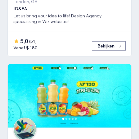
London, GB
ID&EA
Let us bring your idea to life! Design Agency
specialising in Wix websites!
5,0
(
51
)
Bekijken
Vanaf $ 180