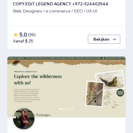
COPY.EDiT LEGEND AGENCY +972-524402544
Web Designers / e commerce / SEO / UX-UI
5,0
(
39
)
Bekijken
Vanaf $ 25