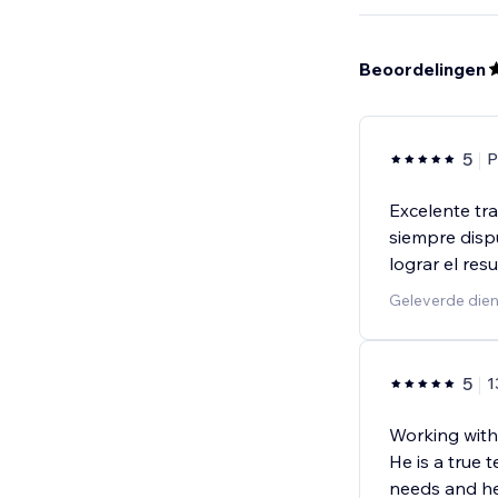
Beoordelingen
5
P
Excelente tr
siempre dispu
lograr el re
Geleverde die
5
1
Working with 
He is a true
needs and hel