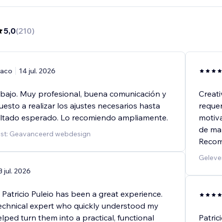
5,0
(
210
)
aco
14 jul. 2026
abajo. Muy profesional, buena comunicación y
Creat
esto a realizar los ajustes necesarios hasta
requer
sultado esperado. Lo recomiendo ampliamente.
motiva
de man
nst: Geavanceerd webdesign
Reco
Geleve
3 jul. 2026
Patricio Puleio has been a great experience.
 technical expert who quickly understood my
ped turn them into a practical, functional
Patric