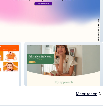
de RRHH con IA
Feel About Life
Meer tonen