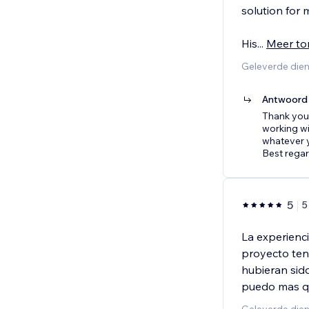
solution for 
His
...
Meer to
Geleverde dien
Antwoord 
Thank you 
working wi
whatever 
Best regar
5
5
La experienci
proyecto ten
hubieran sido
puedo mas q