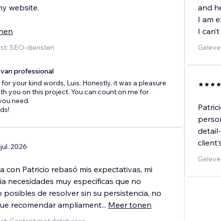
my website.
and he
I am e
nen
I can’
st: SEO-diensten
Geleve
van professional
for your kind words, Luis. Honestly, it was a pleasure
th you on this project. You can count on me for
you need.
Patric
ds!
person
detail
client’s
 jul. 2026
Geleve
a con Patricio rebasó mis expectativas, mi
ia necesidades muy especificas que no
 posibles de resolver sin su persistencia, no
ue recomendar ampliament
...
Meer tonen