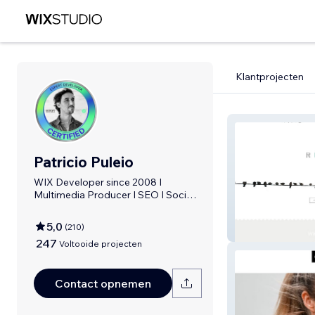
Klantprojecten
Patricio Puleio
WIX Developer since 2008 I
Multimedia Producer I SEO I Social
Media Expert
5,0
(
210
)
CROP7
247
Voltooide projecten
Contact opnemen