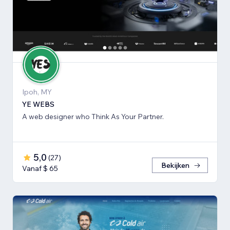
Ipoh, MY
YE WEBS
A web designer who Think As Your Partner.
5,0
(
27
)
Bekijken
Vanaf $ 65