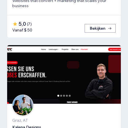
Websites that convert + marketing that scales your
business
5,0
(
7
)
Bekijken
Vanaf $ 50
Graz, AT
Kalena Designs