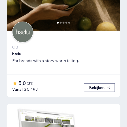
GB
hælu
For brands with a story worth telling.
5,0
(
31
)
Bekijken
Vanaf $ 5.493