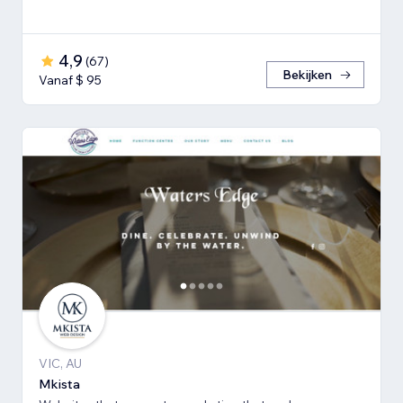
4,9
(
67
)
Bekijken
Vanaf $ 95
VIC, AU
Mkista