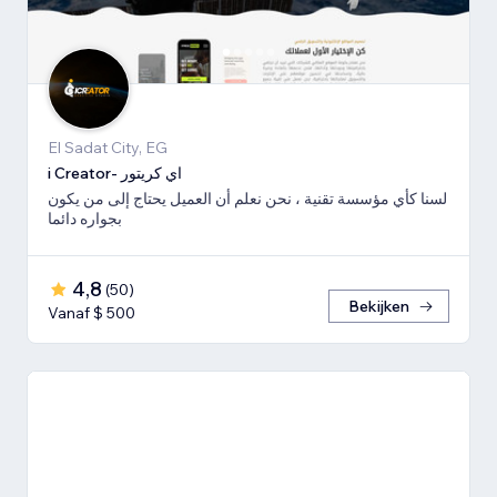
El Sadat City, EG
i Creator- اي كريتور
لسنا كأي مؤسسة تقنية ، نحن نعلم أن العميل يحتاج إلى من يكون
بجواره دائما
4,8
(
50
)
Bekijken
Vanaf $ 500