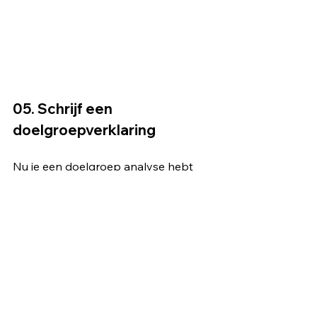
05. Schrijf een 
doelgroepverklaring
Nu je een doelgroep analyse hebt 
gedaan en de kenmerken van je 
doelgroep hebt bepaald, is het tijd 
om je bevindingen op papier te 
zetten. Schrijf een 
doelgroepverklaring die zich richt op 
de belangrijkste 
doelgroepkenmerken die je in je 
onderzoek hebt geïdentificeerd. Je 